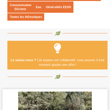
Consommation
Eau
Généralités EEDD
Déchets
Toutes les thématiques
Le saviez-vous ?
Cet espace est collaboratif, vous pouvez à tout
moment ajouter une offre !