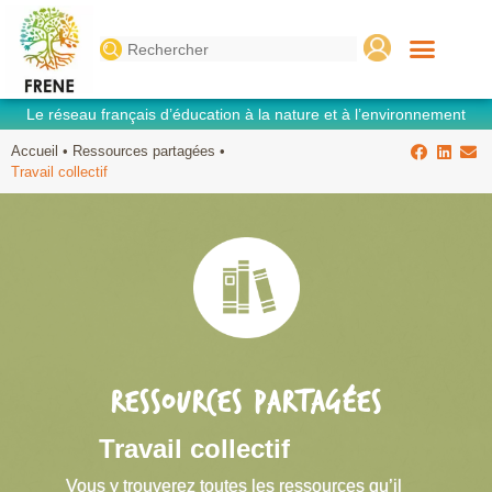
Search
for:
Le réseau français d’éducation à la nature et à l’environnement
Accueil
•
Ressources partagées
•
Travail collectif
RESSOURCES PARTAGÉES
Travail collectif
Vous y trouverez toutes les ressources qu’il