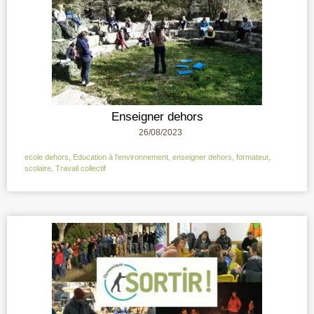
Enseigner dehors
26/08/2023
ecole dehors
,
Education à l'environnement
,
enseigner dehors
,
formateur
,
scolaire
,
Travail collectif