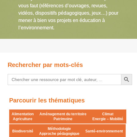
vous faut (références d’ouvrages, revues,
vidéos, dispositifs pédagogiques, jeux…) pour
mener à bien vos projets en éducation à
l’environnement.
Rechercher par mots-clés
Search Button
Search
for:
Parcourir les thématiques
Alimentation
Aménagement du territoire
Climat
Agriculture
Patrimoine
Energie – Mobilité
Méthodologie
Biodiversité
Santé-environnement
Approche pédagogique