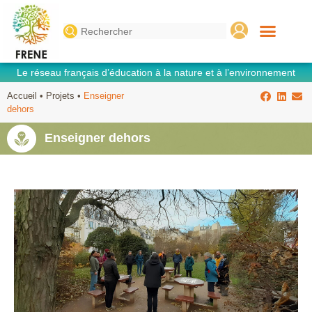
Search
for:
Le réseau français d’éducation à la nature et à l’environnement
Accueil
•
Projets
•
Enseigner
dehors
Enseigner dehors