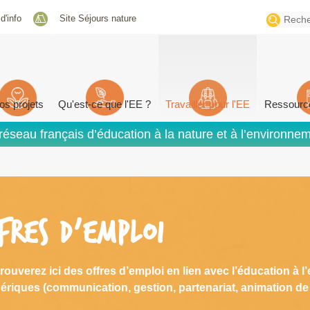
Search
 d'info
Site Séjours nature
for:
os projets
Qu'est-ce que l'EE ?
Travailler pour l'EE
Ressourc
réseau français d’éducation à la nature et à l’environne
FRES D'EMPLOI
rouverez ici des offres d’emploi en lien avec l’éducation 
ériques (communication, gestion, partenariat, animation d