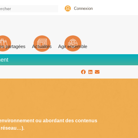
Connexion
es partagées
Actualités
Agir ensemble
ment
à l’environnement ou abordant des contenus
e réseau…).