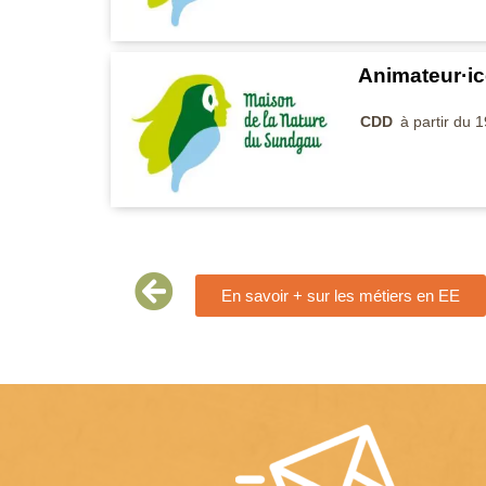
Animateur·ic
CDD
à partir du 
En savoir + sur les métiers en EE