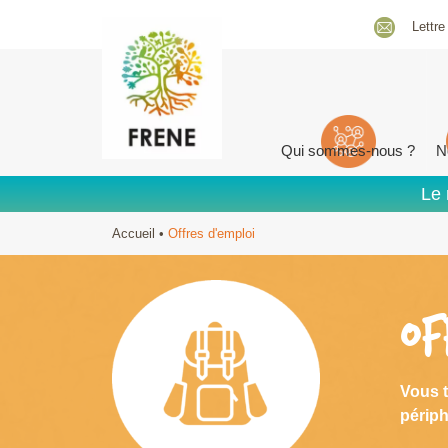
Lettre
Qui sommes-nous ?
N
Le 
Accueil
•
Offres d'emploi
OF
Vous t
périph