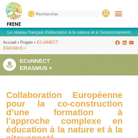
Search
for:
Le réseau français d’éducation à la nature et à l’environnement
Accueil
•
Projets
•
ECoNNECT
ERASMUS +
ECoNNECT
ERASMUS +
Collaboration Européenne
pour la co-construction
d’une formation à
l'approche complexe en
éducation à la nature et à la