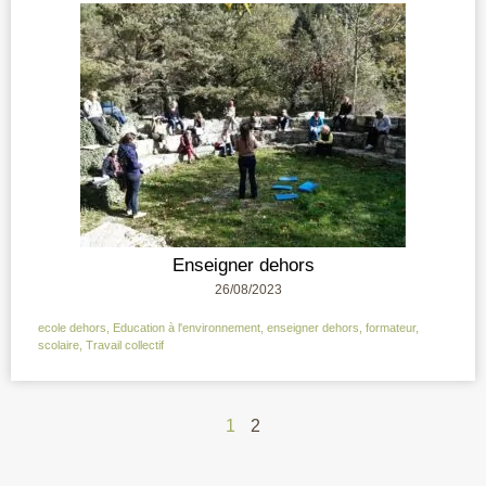
Enseigner dehors
26/08/2023
ecole dehors
,
Education à l'environnement
,
enseigner dehors
,
formateur
,
scolaire
,
Travail collectif
1
2