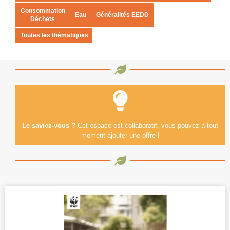
Consommation
Eau
Généralités EEDD
Déchets
Toutes les thématiques
Le saviez-vous ?
Cet espace est collaboratif, vous pouvez à tout
moment ajouter une offre !