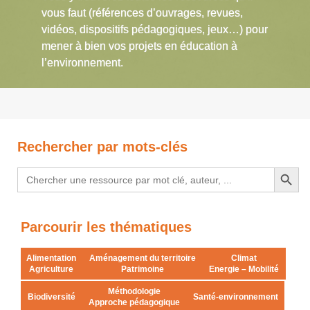
vous faut (références d’ouvrages, revues,
vidéos, dispositifs pédagogiques, jeux…) pour
mener à bien vos projets en éducation à
l’environnement.
Rechercher par mots-clés
Search Button
Search
for:
Parcourir les thématiques
Alimentation
Aménagement du territoire
Climat
Agriculture
Patrimoine
Energie – Mobilité
Méthodologie
Biodiversité
Santé-environnement
Approche pédagogique