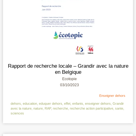
Rapport de recherche locale – Grandir avec la nature
en Belgique
Ecotopie
03/10/2023
Enseigner dehors
dehors
,
education
,
eduquer dehors
,
effet
,
enfants
,
enseigner dehors
,
Grandir
avec la nature
,
nature
,
RAP
,
recherche
,
recherche action participative
,
sante
,
sciences