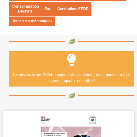
Consommation
Eau
Généralités EEDD
Déchets
Toutes les thématiques
Le saviez-vous ?
Cet espace est collaboratif, vous pouvez à tout
moment ajouter une offre !