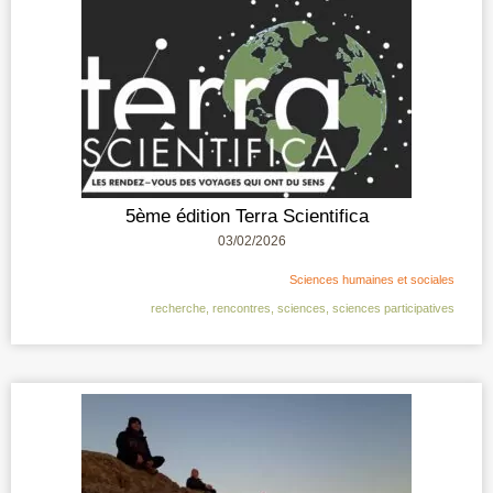
5ème édition Terra Scientifica
03/02/2026
Sciences humaines et sociales
recherche
,
rencontres
,
sciences
,
sciences participatives