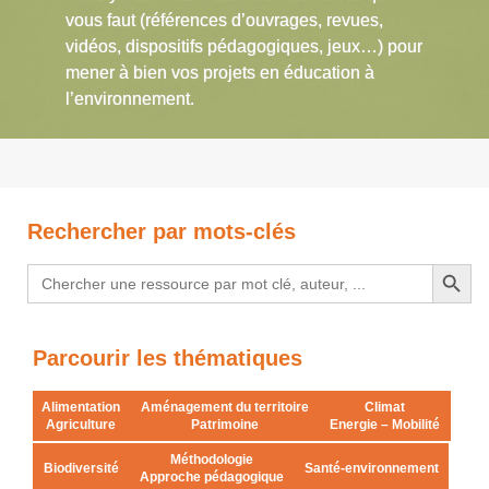
vous faut (références d’ouvrages, revues,
vidéos, dispositifs pédagogiques, jeux…) pour
mener à bien vos projets en éducation à
l’environnement.
Rechercher par mots-clés
Search Button
Search
for:
Parcourir les thématiques
Alimentation
Aménagement du territoire
Climat
Agriculture
Patrimoine
Energie – Mobilité
Méthodologie
Biodiversité
Santé-environnement
Approche pédagogique