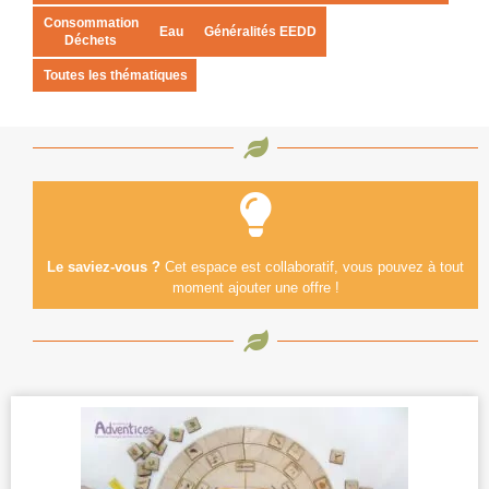
Consommation
Eau
Généralités EEDD
Déchets
Toutes les thématiques
Le saviez-vous ?
Cet espace est collaboratif, vous pouvez à tout
moment ajouter une offre !