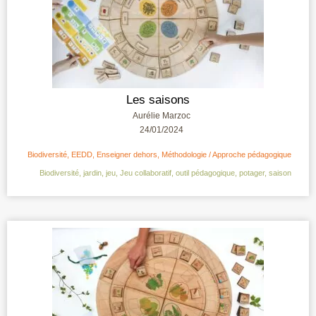
Les saisons
Aurélie Marzoc
24/01/2024
Biodiversité
,
EEDD
,
Enseigner dehors
,
Méthodologie / Approche pédagogique
Biodiversité
,
jardin
,
jeu
,
Jeu collaboratif
,
outil pédagogique
,
potager
,
saison