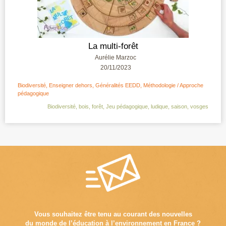
La multi-forêt
Aurélie Marzoc
20/11/2023
Biodiversité
,
Enseigner dehors
,
Généralités EEDD
,
Méthodologie / Approche
pédagogique
Biodiversité
,
bois
,
forêt
,
Jeu pédagogique
,
ludique
,
saison
,
vosges
Vous souhaitez être tenu au courant des nouvelles
du monde de l’éducation à l’environnement en France ?