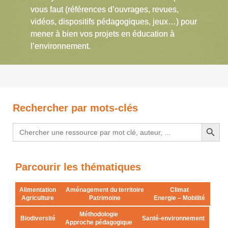
vous faut (références d’ouvrages, revues,
vidéos, dispositifs pédagogiques, jeux…) pour
mener à bien vos projets en éducation à
l’environnement.
Rechercher par mots-clés
Search Button
Search
for:
Parcourir les thématiques
Alimentation
Aménagement du territoire
Climat
Agriculture
Patrimoine
Energie – Mobilité
Méthodologie
Biodiversité
Santé-environnement
Approche pédagogique