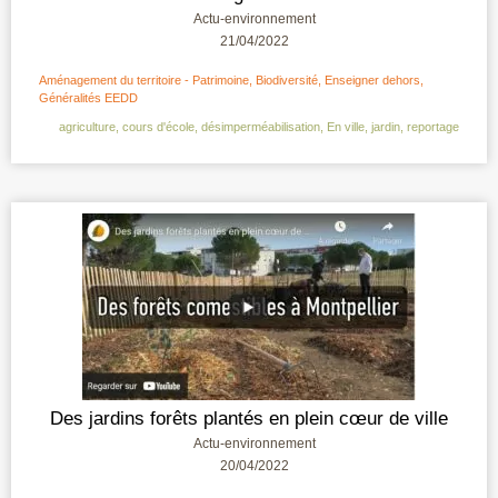
Actu-environnement
21/04/2022
Aménagement du territoire - Patrimoine
,
Biodiversité
,
Enseigner dehors
,
Généralités EEDD
agriculture
,
cours d'école
,
désimperméabilisation
,
En ville
,
jardin
,
reportage
Des jardins forêts plantés en plein cœur de ville
Actu-environnement
20/04/2022