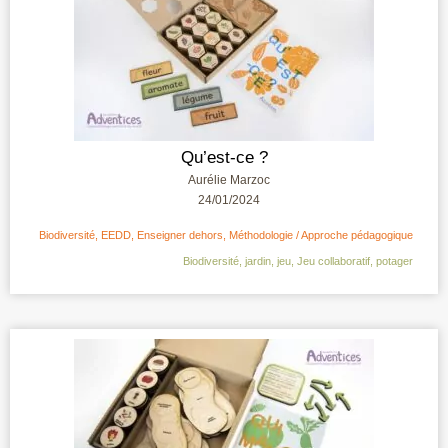
Qu’est-ce ?
Aurélie Marzoc
24/01/2024
Biodiversité
,
EEDD
,
Enseigner dehors
,
Méthodologie / Approche pédagogique
Biodiversité
,
jardin
,
jeu
,
Jeu collaboratif
,
potager