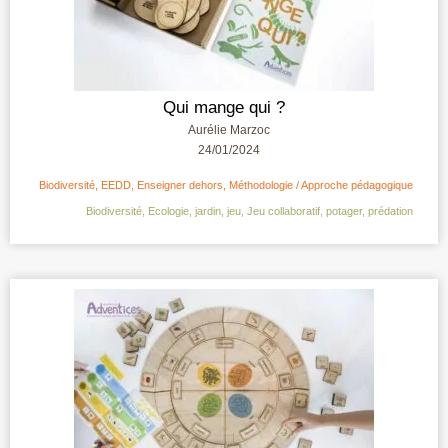
Qui mange qui ?
Aurélie Marzoc
24/01/2024
Biodiversité
,
EEDD
,
Enseigner dehors
,
Méthodologie / Approche pédagogique
Biodiversité
,
Ecologie
,
jardin
,
jeu
,
Jeu collaboratif
,
potager
,
prédation