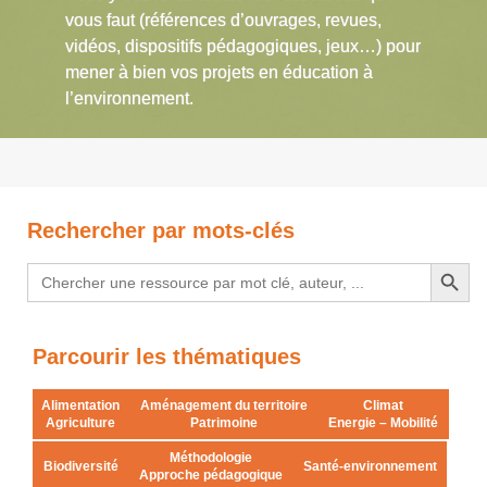
vous faut (références d’ouvrages, revues,
vidéos, dispositifs pédagogiques, jeux…) pour
mener à bien vos projets en éducation à
l’environnement.
Rechercher par mots-clés
Search Button
Search
for:
Parcourir les thématiques
Alimentation
Aménagement du territoire
Climat
Agriculture
Patrimoine
Energie – Mobilité
Méthodologie
Biodiversité
Santé-environnement
Approche pédagogique