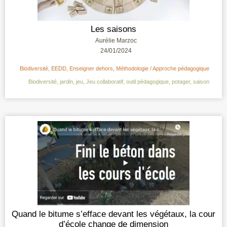
Les saisons
Aurélie Marzoc
24/01/2024
Biodiversité
,
EEDD
,
Enseigner dehors
,
Méthodologie / Approche pédagogique
Biodiversité
,
jardin
,
jeu
,
Jeu collaboratif
,
outil pédagogique
,
potager
,
saison
Quand le bitume s’efface devant les végétaux, la cour
d’école change de dimension