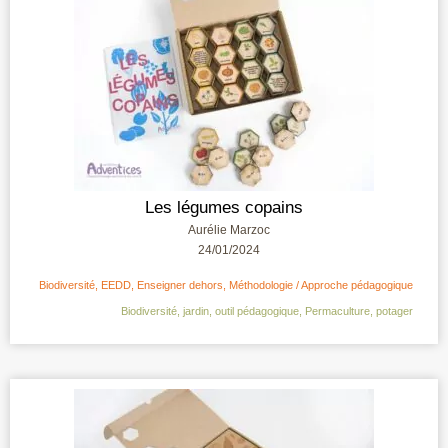
Les légumes copains
Aurélie Marzoc
24/01/2024
Biodiversité
,
EEDD
,
Enseigner dehors
,
Méthodologie / Approche pédagogique
Biodiversité
,
jardin
,
outil pédagogique
,
Permaculture
,
potager