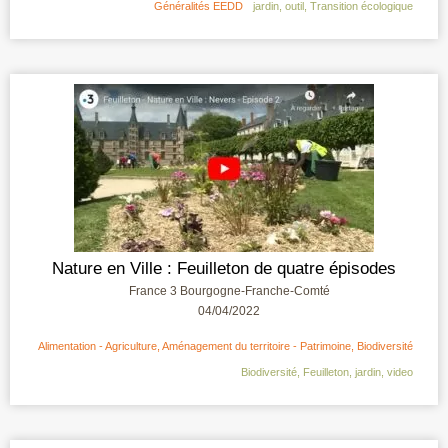
Généralités EEDD
jardin
,
outil
,
Transition écologique
Nature en Ville : Feuilleton de quatre épisodes
France 3 Bourgogne-Franche-Comté
04/04/2022
Alimentation - Agriculture
,
Aménagement du territoire - Patrimoine
,
Biodiversité
Biodiversité
,
Feuilleton
,
jardin
,
video