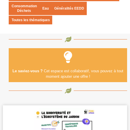
Consommation
Eau
Généralités EEDD
Déchets
Toutes les thématiques
Le saviez-vous ?
Cet espace est collaboratif, vous pouvez à tout
moment ajouter une offre !