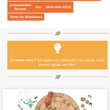
Consommation
Eau
Généralités EEDD
Déchets
Toutes les thématiques
Le saviez-vous ?
Cet espace est collaboratif, vous pouvez à tout
moment ajouter une offre !