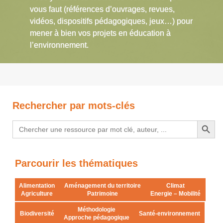
vous faut (références d’ouvrages, revues,
vidéos, dispositifs pédagogiques, jeux…) pour
mener à bien vos projets en éducation à
l’environnement.
Rechercher par mots-clés
Search Button
Search
for:
Parcourir les thématiques
Alimentation
Aménagement du territoire
Climat
Agriculture
Patrimoine
Energie – Mobilité
Méthodologie
Biodiversité
Santé-environnement
Approche pédagogique