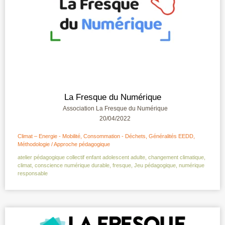
La Fresque du Numérique
Association La Fresque du Numérique
20/04/2022
Climat – Energie - Mobilité
,
Consommation - Déchets
,
Généralités EEDD
,
Méthodologie / Approche pédagogique
atelier pédagogique collectif enfant adolescent adulte
,
changement climatique
,
climat
,
conscience numérique durable
,
fresque
,
Jeu pédagogique
,
numérique
responsable