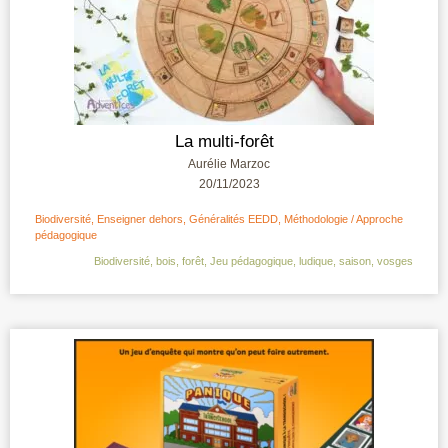
La multi-forêt
Aurélie Marzoc
20/11/2023
Biodiversité
,
Enseigner dehors
,
Généralités EEDD
,
Méthodologie / Approche
pédagogique
Biodiversité
,
bois
,
forêt
,
Jeu pédagogique
,
ludique
,
saison
,
vosges