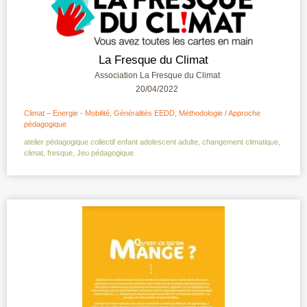
La Fresque du Climat
Association La Fresque du Climat
20/04/2022
Climat – Energie - Mobilité
,
Généralités EEDD
,
Méthodologie / Approche
pédagogique
atelier pédagogique collectif enfant adolescent adulte
,
changement climatique
,
climat
,
fresque
,
Jeu pédagogique