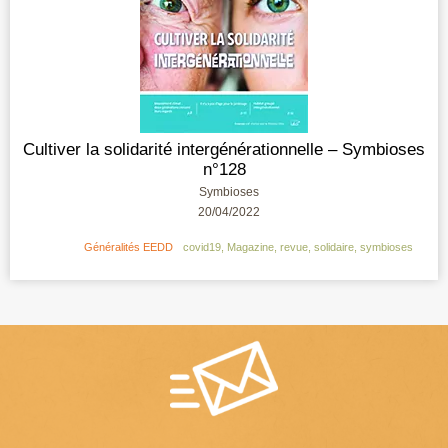
Cultiver la solidarité intergénérationnelle – Symbioses
n°128
Symbioses
20/04/2022
Généralités EEDD
covid19
,
Magazine
,
revue
,
solidaire
,
symbioses