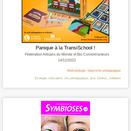
Panique à la TransiSchool !
Fédération Artisans du Monde et Bio Consom'acteurs
14/12/2022
Méthodologie / Approche pédagogique
Ecologie
,
education
,
Jeu pédagogique
,
jeux sérieux
,
solidaire