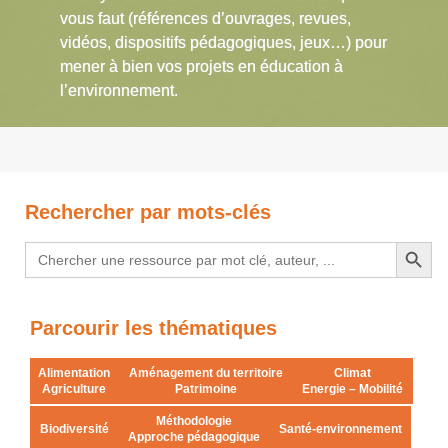
vous faut (références d’ouvrages, revues,
vidéos, dispositifs pédagogiques, jeux…) pour
mener à bien vos projets en éducation à
l’environnement.
Rechercher par mots-clés
Search Button
Search
for:
Parcourir les thématiques
Alimentation
Aménagement du territoire
Climat
Agriculture
Patrimoine
Energie – Mobilité
Méthodologie
Biodiversité
Santé-environnement
Approche pédagogique