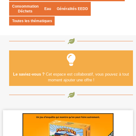
Consommation
Eau
Généralités EEDD
Déchets
Toutes les thématiques
Le saviez-vous ?
Cet espace est collaboratif, vous pouvez à tout
moment ajouter une offre !