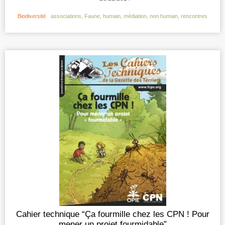
Biodiversité
associations
,
Faune
,
humain
,
médiation
,
non humain
,
rencontres
Cahier technique “Ça fourmille chez les CPN ! Pour
mener un projet fourmidable”