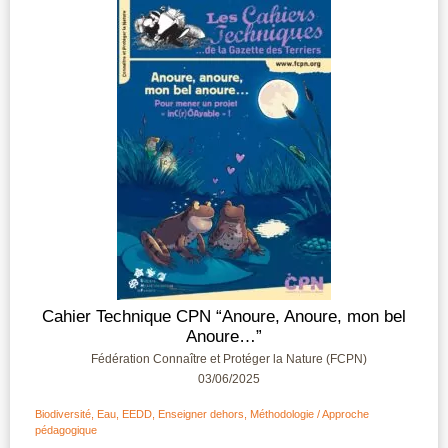
Cahier Technique CPN “Anoure, Anoure, mon bel
Anoure…”
Fédération Connaître et Protéger la Nature (FCPN)
03/06/2025
Biodiversité
,
Eau
,
EEDD
,
Enseigner dehors
,
Méthodologie / Approche
pédagogique