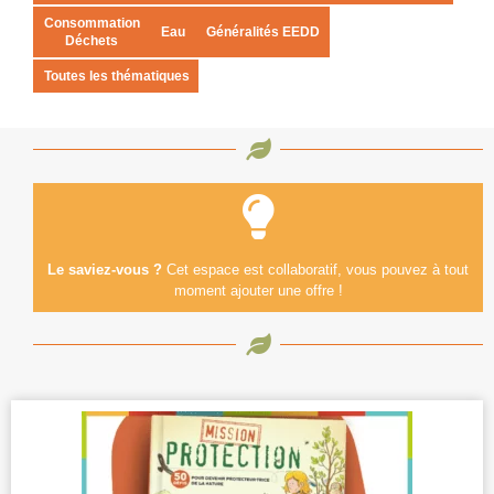
Consommation
Eau
Généralités EEDD
Déchets
Toutes les thématiques
Le saviez-vous ?
Cet espace est collaboratif, vous pouvez à tout
moment ajouter une offre !