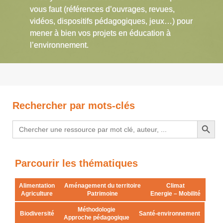
vous faut (références d’ouvrages, revues,
vidéos, dispositifs pédagogiques, jeux…) pour
mener à bien vos projets en éducation à
l’environnement.
Rechercher par mots-clés
Search Button
Search
for:
Parcourir les thématiques
Alimentation
Aménagement du territoire
Climat
Agriculture
Patrimoine
Energie – Mobilité
Méthodologie
Biodiversité
Santé-environnement
Approche pédagogique