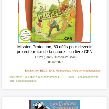
Mission Protection, 50 défis pour devenir
protecteur·ice de la nature – un livre CPN
FCPN (Fanny Husson-Poisson)
06/02/2026
Biodiversité
,
EEDD
,
ENE
,
Méthodologie / Approche pédagogique
Biodiversité
,
Education à l'environnement
,
EEDD
,
Faune
,
Fiche pédagogique
,
Flore
,
outil pédagogique