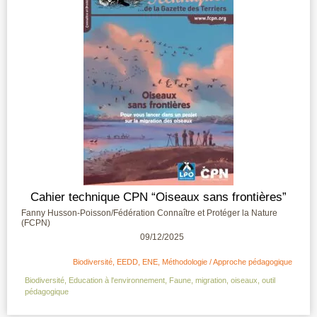
Cahier technique CPN “Oiseaux sans frontières”
Fanny Husson-Poisson/Fédération Connaître et Protéger la Nature
(FCPN)
09/12/2025
Biodiversité
,
EEDD
,
ENE
,
Méthodologie / Approche pédagogique
Biodiversité
,
Education à l'environnement
,
Faune
,
migration
,
oiseaux
,
outil
pédagogique