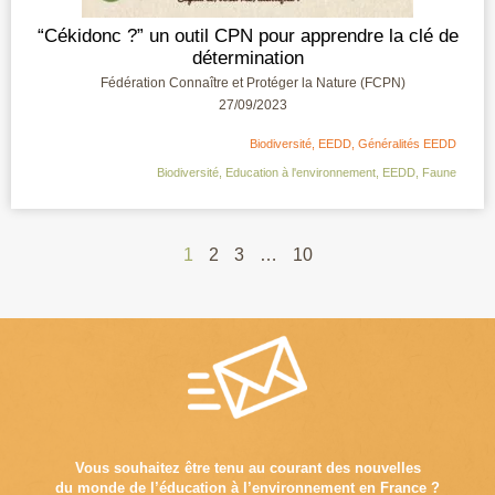
“Cékidonc ?” un outil CPN pour apprendre la clé de
détermination
Fédération Connaître et Protéger la Nature (FCPN)
27/09/2023
Biodiversité
,
EEDD
,
Généralités EEDD
Biodiversité
,
Education à l'environnement
,
EEDD
,
Faune
1
2
3
…
10
Vous souhaitez être tenu au courant des nouvelles
du monde de l’éducation à l’environnement en France ?