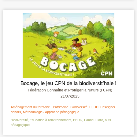
Bocage, le jeu CPN de la biodiversit’haie !
Fédération Connaître et Protéger la Nature (FCPN)
21/07/2025
Aménagement du territoire - Patrimoine
,
Biodiversité
,
EEDD
,
Enseigner
dehors
,
Méthodologie / Approche pédagogique
Biodiversité
,
Education à l'environnement
,
EEDD
,
Faune
,
Flore
,
outil
pédagogique