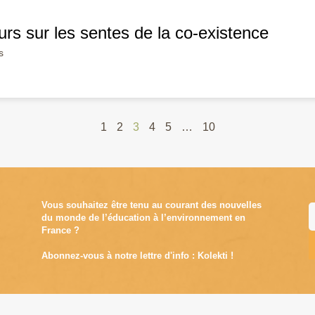
leurs sur les sentes de la co-existence
s
1
2
3
4
5
…
10
Vous souhaitez être tenu au courant des nouvelles
du monde de l’éducation à l’environnement en
France ?
Abonnez-vous à notre lettre d'info : Kolekti !
A