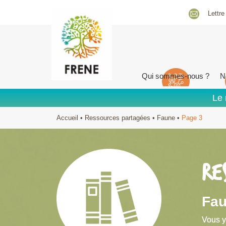
Lettre
Qui sommes-nous ?
N
Le 
Accueil
•
Ressources partagées
•
Faune
•
Page 3
RE
Fa
Vous y