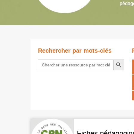
pédago
Rechercher par mots-clés
Search Button
Search
for:
Fiches pédagogiqu