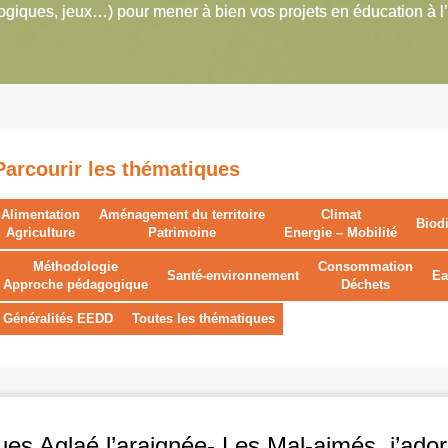
giques, jeux…) pour mener à bien vos projets en éducation à l
Parcourir les thématiques
Alimentation
Aménagement du territoire
Climat
Biodi
Agriculture
Patrimoine
Energie – Mobilité
Méthodologie
Consommation
Santé-environnement
Ea
Approche pédagogique
Déchets
Généralités EEDD
Toutes les thématiques
es Aglaé l’araignée- Les Mal-aimés, j’ador