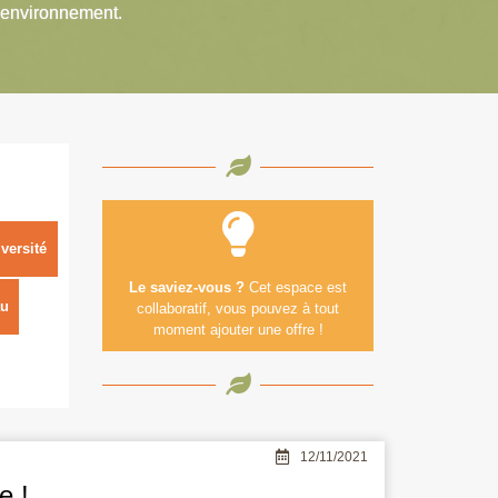
’environnement.
versité
Le saviez-vous ?
Cet espace est
u
collaboratif, vous pouvez à tout
moment ajouter une offre !
12/11/2021
e !