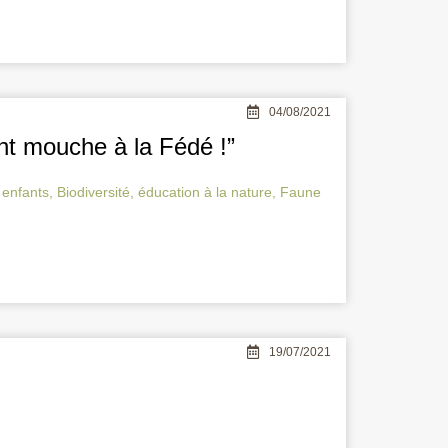
04/08/2021
nt mouche à la Fédé !”
 enfants
,
Biodiversité
,
éducation à la nature
,
Faune
19/07/2021