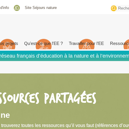
Search
 d'info
Site Séjours nature
for:
os projets
Qu'est-ce que l'EE ?
Travailler pour l'EE
Ressourc
réseau français d’éducation à la nature et à l’environne
SSOURCES PARTAGÉES
une
 trouverez toutes les ressources qu’il vous faut (références d’ou