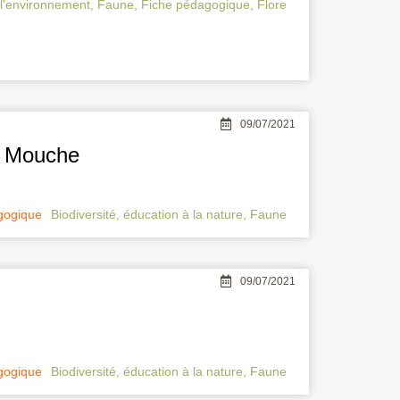
 l'environnement
,
Faune
,
Fiche pédagogique
,
Flore
09/07/2021
a Mouche
gogique
Biodiversité
,
éducation à la nature
,
Faune
09/07/2021
gogique
Biodiversité
,
éducation à la nature
,
Faune