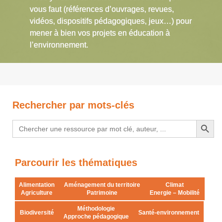
vous faut (références d’ouvrages, revues,
vidéos, dispositifs pédagogiques, jeux…) pour
mener à bien vos projets en éducation à
l’environnement.
Rechercher par mots-clés
Search Button
Search
for:
Parcourir les thématiques
Alimentation
Aménagement du territoire
Climat
Agriculture
Patrimoine
Energie – Mobilité
Méthodologie
Biodiversité
Santé-environnement
Approche pédagogique