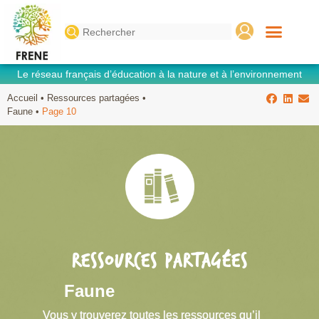
Search
for:
Le réseau français d’éducation à la nature et à l’environnement
Accueil
•
Ressources partagées
•
Faune
•
Page 10
RESSOURCES PARTAGÉES
Faune
Vous y trouverez toutes les ressources qu’il