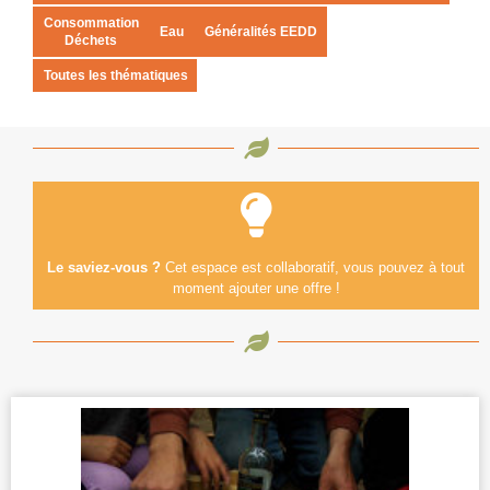
Consommation
Eau
Généralités EEDD
Déchets
Toutes les thématiques
Le saviez-vous ?
Cet espace est collaboratif, vous pouvez à tout
moment ajouter une offre !