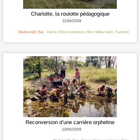
Charlotte, la roulotte pédagogique
11/06/2009
Biodiversité
,
Eau
Faune
,
Fiche expérience
,
Mer / Milieu marin
,
Tourisme
Reconversion d’une carrière orpheline
10/06/2009