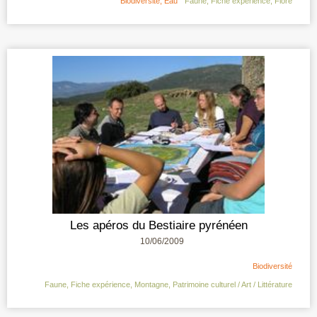
Biodiversité
,
Eau
Faune
,
Fiche expérience
,
Flore
Les apéros du Bestiaire pyrénéen
10/06/2009
Biodiversité
Faune
,
Fiche expérience
,
Montagne
,
Patrimoine culturel / Art / Littérature