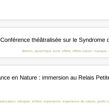
– Conférence théâtralisée sur le Syndrome
dehors
,
dynamique sortir
,
effets
,
effets nature
,
manque
,
fance en Nature : immersion au Relais Pet
educateur
,
eduquer
,
enfant
,
experience
,
experience de nature
,
jardin