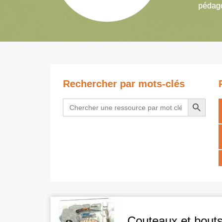
pédago
Rechercher par mots-clés
Search Button
Search
for:
Couteaux et bouts