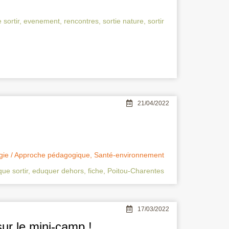
sortir
,
evenement
,
rencontres
,
sortie nature
,
sortir
21/04/2022
gie / Approche pédagogique
,
Santé-environnement
ue sortir
,
eduquer dehors
,
fiche
,
Poitou-Charentes
17/03/2022
ur le mini-camp !