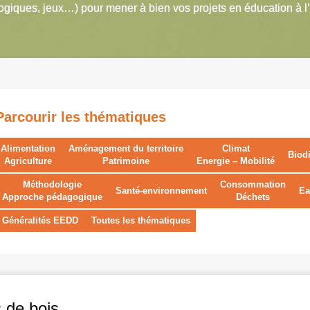
giques, jeux…) pour mener à bien vos projets en éducation à l
Parcourir les thématiques
Alimentation
Aménagement du territoire
Climat
Biodi
Agriculture
Patrimoine
Energie – Mobilité
Méthodologie
Consommation
Santé-environnement
Ea
Approche pédagogique
Déchets
Généralités EEDD
Toutes les thématiques
 de bois