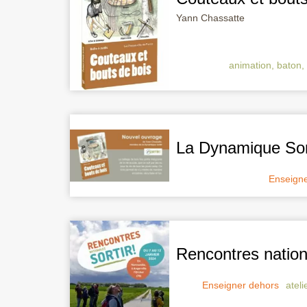
Yann Chassatte
animation
,
baton
,
La Dynamique Sort
Enseigne
Rencontres nation
Enseigner dehors
ateli