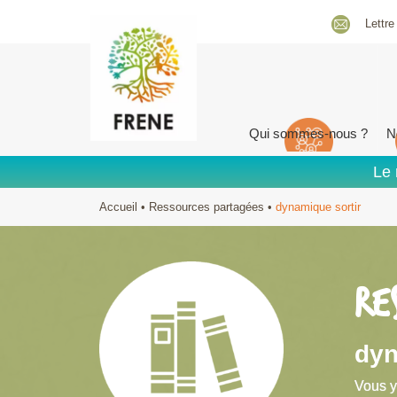
Lettre
Qui sommes-nous ?
N
Le 
Accueil
•
Ressources partagées
•
dynamique sortir
RE
dyn
Vous y