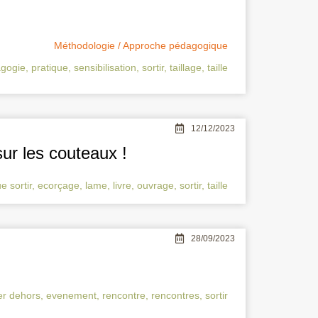
Méthodologie / Approche pédagogique
gogie
,
pratique
,
sensibilisation
,
sortir
,
taillage
,
taille
12/12/2023
ur les couteaux !
 sortir
,
ecorçage
,
lame
,
livre
,
ouvrage
,
sortir
,
taille
28/09/2023
r dehors
,
evenement
,
rencontre
,
rencontres
,
sortir