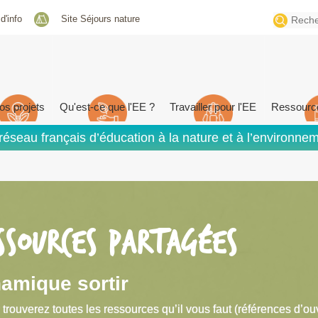
Search
 d'info
Site Séjours nature
for:
os projets
Qu'est-ce que l'EE ?
Travailler pour l'EE
Ressourc
réseau français d’éducation à la nature et à l’environne
SSOURCES PARTAGÉES
amique sortir
 trouverez toutes les ressources qu’il vous faut (références d’ou