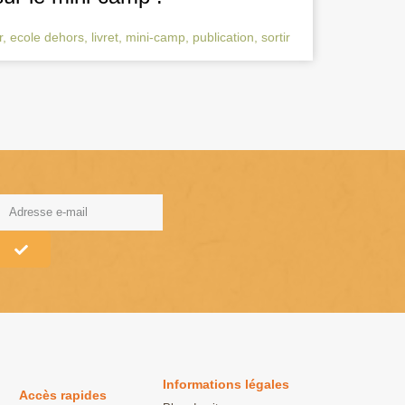
r
,
ecole dehors
,
livret
,
mini-camp
,
publication
,
sortir
lternative:
Informations légales
Accès rapides