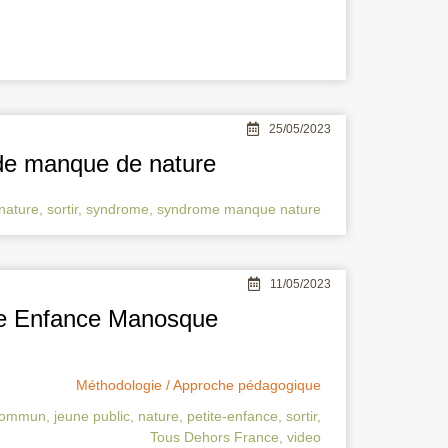
25/05/2023
 de manque de nature
nature
,
sortir
,
syndrome
,
syndrome manque nature
11/05/2023
ite Enfance Manosque
Méthodologie / Approche pédagogique
 commun
,
jeune public
,
nature
,
petite-enfance
,
sortir
,
Tous Dehors France
,
video