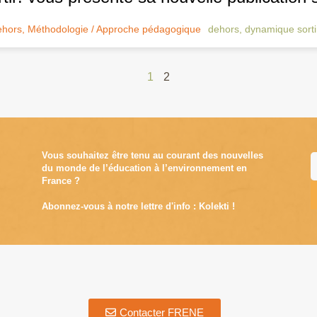
ehors
,
Méthodologie / Approche pédagogique
dehors
,
dynamique sorti
1
2
Vous souhaitez être tenu au courant des nouvelles
du monde de l’éducation à l’environnement en
France ?
Abonnez-vous à notre lettre d'info : Kolekti !
A
Contacter FRENE