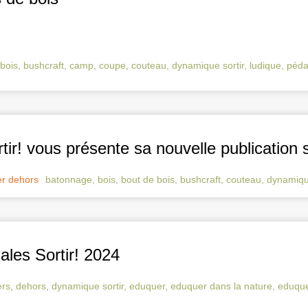
bois
,
bushcraft
,
camp
,
coupe
,
couteau
,
dynamique sortir
,
ludique
,
péda
ir! vous présente sa nouvelle publication s
r dehors
batonnage
,
bois
,
bout de bois
,
bushcraft
,
couteau
,
dynamique
ales Sortir! 2024
ers
,
dehors
,
dynamique sortir
,
eduquer
,
eduquer dans la nature
,
eduque