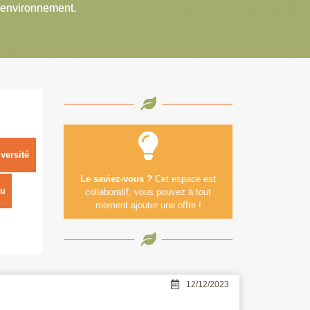
’environnement.
versité
Le saviez-vous ?
Cet espace est
u
collaboratif, vous pouvez à tout
moment ajouter une offre !
12/12/2023