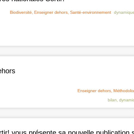
Biodiversité
,
Enseigner dehors
,
Santé-environnement
dynamique 
ehors
Enseigner dehors
,
Méthodolo
bilan
,
dynamiq
ir! vous présente sa nouvelle publication s