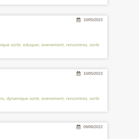
10/05/2023
ique sortir
,
eduquer
,
evenement
,
rencontres
,
sortir
10/05/2023
rs
,
dynamique sortir
,
evenement
,
rencontres
,
sortir
09/06/2022