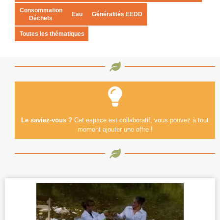
Consommation
Eau
Généralités EEDD
Déchets
Toutes les thématiques
Le saviez-vous ?
Cet espace est collaboratif, vous pouvez à tout
moment ajouter une offre !