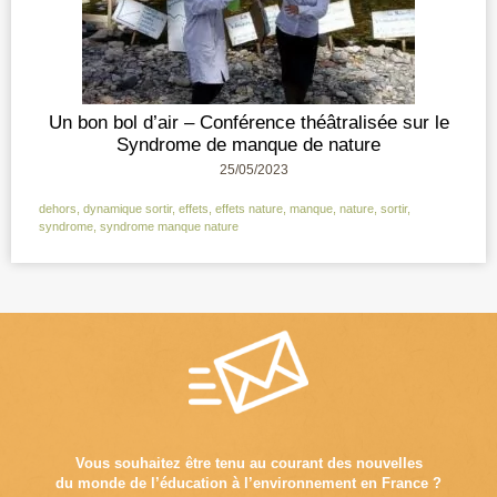
Un bon bol d’air – Conférence théâtralisée sur le
Syndrome de manque de nature
25/05/2023
dehors
,
dynamique sortir
,
effets
,
effets nature
,
manque
,
nature
,
sortir
,
syndrome
,
syndrome manque nature
Vous souhaitez être tenu au courant des nouvelles
du monde de l’éducation à l’environnement en France ?