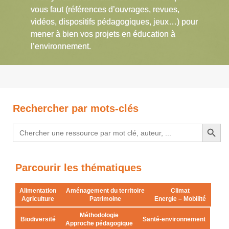
vous faut (références d’ouvrages, revues,
vidéos, dispositifs pédagogiques, jeux…) pour
mener à bien vos projets en éducation à
l’environnement.
Rechercher par mots-clés
Search Button
Search
for:
Parcourir les thématiques
Alimentation
Aménagement du territoire
Climat
Agriculture
Patrimoine
Energie – Mobilité
Méthodologie
Biodiversité
Santé-environnement
Approche pédagogique