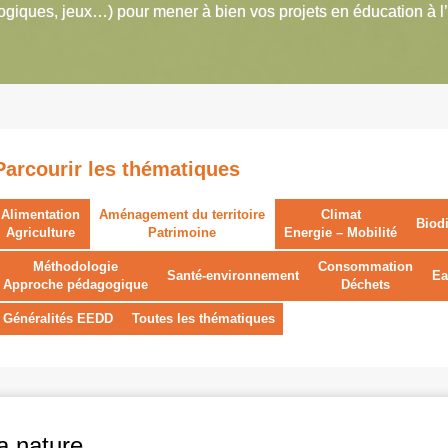
giques, jeux…) pour mener à bien vos projets en éducation à l
Parcourir les thématiques
Alimentation
Aménagement du territoire
Climat
Biodi
Agriculture
Patrimoine
Energie – Mobilité
Méthodologie
Consommation
Santé-environnement
Ea
Approche pédagogique
Déchets
Généralités EEDD
Toutes les thématiques
a nature