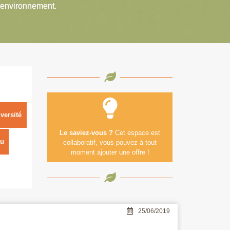
’environnement.
versité
Le saviez-vous ?
Cet espace est
u
collaboratif, vous pouvez à tout
moment ajouter une offre !
25/06/2019