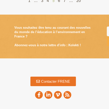
1
…
3
4
5
6
7
…
20
Vous souhaitez être tenu au courant des nouvelles
du monde de l’éducation à l’environnement en
France ?
Abonnez-vous à notre lettre d'info : Kolekti !
A
Contacter FRENE