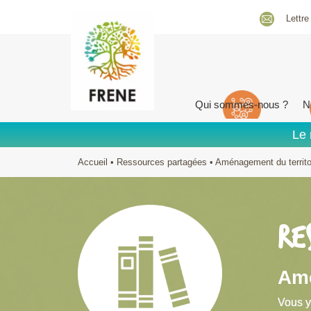
Lettre
Qui sommes-nous ?
N
Le 
Accueil
•
Ressources partagées
•
Aménagement du territoi
RE
Amé
Vous y