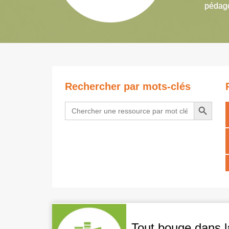
pédago
Rechercher par mots-clés
Search Button
Search
for:
Tout bouge dans l