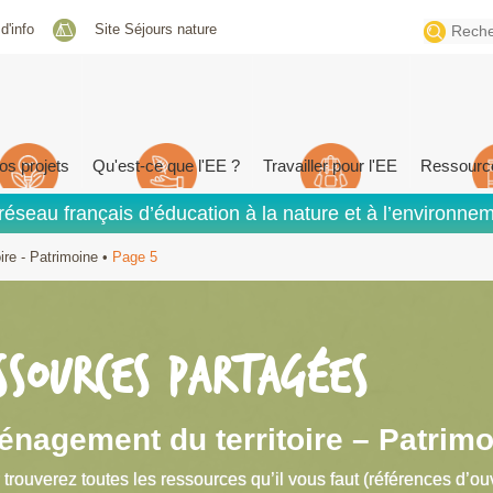
Search
 d'info
Site Séjours nature
for:
os projets
Qu'est-ce que l'EE ?
Travailler pour l'EE
Ressourc
réseau français d’éducation à la nature et à l’environne
re - Patrimoine
•
Page 5
SSOURCES PARTAGÉES
nagement du territoire – Patrimo
 trouverez toutes les ressources qu’il vous faut (références d’ou