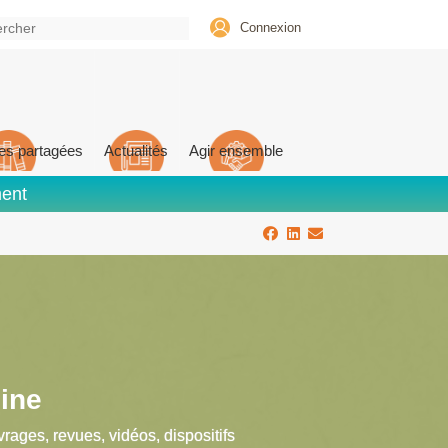
Connexion
es partagées
Actualités
Agir ensemble
ment
ine
vrages, revues, vidéos, dispositifs