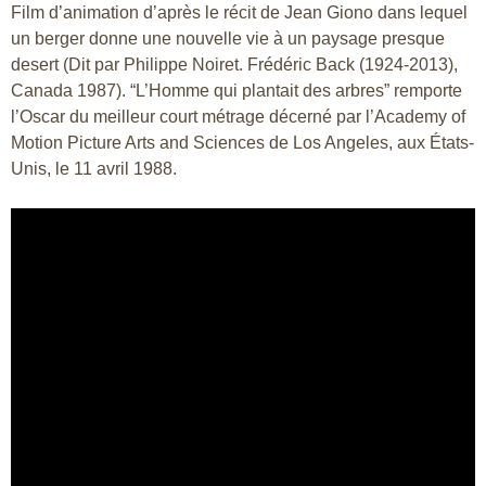
Film d’animation d’après le récit de Jean Giono dans lequel
un berger donne une nouvelle vie à un paysage presque
desert (Dit par Philippe Noiret. Frédéric Back (1924-2013),
Canada 1987). “L’Homme qui plantait des arbres” remporte
l’Oscar du meilleur court métrage décerné par l’Academy of
Motion Picture Arts and Sciences de Los Angeles, aux États-
Unis, le 11 avril 1988.