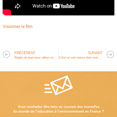
Visionner le film
PRÉCÉDENT
SUIVANT
Règles de base pour utiliser un couteau
Créer un coin nature dans mon collège – Guide d’accompagnement
Vous souhaitez être tenu au courant des nouvelles
du monde de l’éducation à l’environnement en France ?