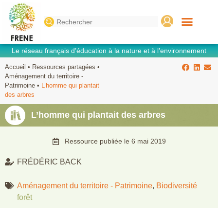
Search
for:
Le réseau français d’éducation à la nature et à l’environnement
Accueil
•
Ressources partagées
•
Aménagement du territoire -
Patrimoine
•
L’homme qui plantait
des arbres
L’homme qui plantait des arbres
Ressource publiée le
6 mai 2019
FRÉDÉRIC BACK
Aménagement du territoire - Patrimoine
,
Biodiversité
forêt