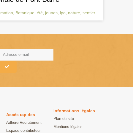
imation
,
Botanique
,
été
,
jeunes
,
lpo
,
nature
,
sentier
lternative:
Informations légales
Accès rapides
Plan du site
Adhérer
Recrutement
Mentions légales
Espace contributeur