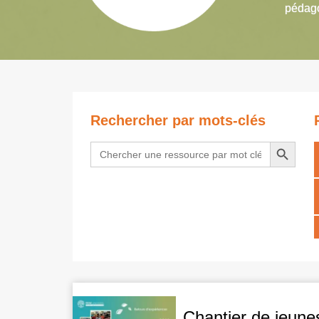
pédago
Rechercher par mots-clés
Search Button
Search
for:
Chantier de jeune