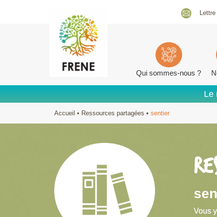
Lettre
Qui sommes-nous ?
N
Le 
Accueil
•
Ressources partagées
•
sentier
RE
sen
Vous y