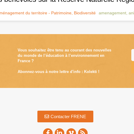
ménagement du territoire - Patrimoine
,
Biodiversité
amenagement
,
an
Vous souhaitez être tenu au courant des nouvelles
du monde de l’éducation à l’environnement en
France ?
Abonnez-vous à notre lettre d'info : Kolekti !
A
Contacter FRENE