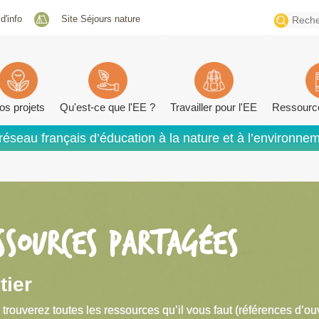
Search
 d'info
Site Séjours nature
for:
os projets
Qu'est-ce que l'EE ?
Travailler pour l'EE
Ressourc
réseau français d’éducation à la nature et à l’environne
SSOURCES PARTAGÉES
tier
 trouverez toutes les ressources qu’il vous faut (références d’ou