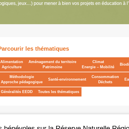
giques, jeux…) pour mener à bien vos projets en éducation à l
Parcourir les thématiques
Alimentation
Aménagement du territoire
Climat
Biodi
Agriculture
Patrimoine
Energie – Mobilité
Méthodologie
Consommation
Santé-environnement
Ea
Approche pédagogique
Déchets
Généralités EEDD
Toutes les thématiques
s bénévoles sur la Réserve Naturelle Régi