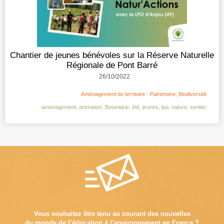
Chantier de jeunes bénévoles sur la Réserve Naturelle
Régionale de Pont Barré
26/10/2022
Aménagement du territoire - Patrimoine
,
Biodiversité
amenagement
,
animation
,
Botanique
,
été
,
jeunes
,
lpo
,
nature
,
sentier
Vous souhaitez être tenu au courant des nouvelles
du monde de l’éducation à l’environnement en France ?