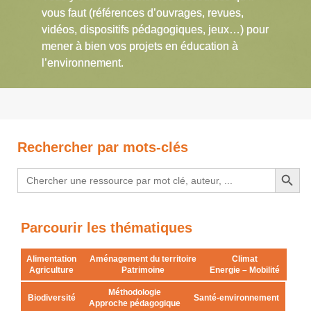
vous faut (références d’ouvrages, revues,
vidéos, dispositifs pédagogiques, jeux…) pour
mener à bien vos projets en éducation à
l’environnement.
Rechercher par mots-clés
Search Button
Search
for:
Parcourir les thématiques
Alimentation
Aménagement du territoire
Climat
Agriculture
Patrimoine
Energie – Mobilité
Méthodologie
Biodiversité
Santé-environnement
Approche pédagogique