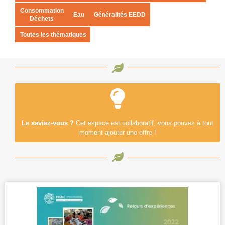
Consommation
Eau
Généralités EEDD
Déchets
Toutes les thématiques
Le saviez-vous ?
Cet espace est collaboratif, vous pouvez à tout
moment ajouter une offre !