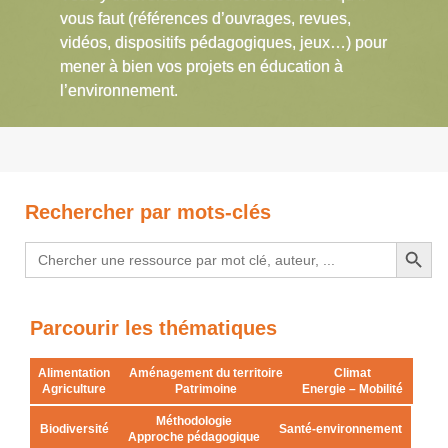
vous faut (références d’ouvrages, revues,
vidéos, dispositifs pédagogiques, jeux…) pour
mener à bien vos projets en éducation à
l’environnement.
Rechercher par mots-clés
Search Button
Search
for:
Parcourir les thématiques
Alimentation
Aménagement du territoire
Climat
Agriculture
Patrimoine
Energie – Mobilité
Méthodologie
Biodiversité
Santé-environnement
Approche pédagogique