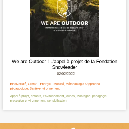
We are Outdoor ! L’appel à projet de la Fondation
Snowleader
02/02/2022
Biodiversité
,
Climat – Energie - Mobilité
,
Méthodologie / Approche
pédagogique
,
Santé-environnement
Appel à projet
,
enfants
,
Environnement
,
jeunes
,
Montagne
,
pédagogie
,
protection environnement
,
sensibilisation