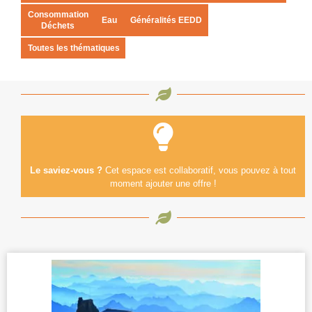
Consommation
Eau
Généralités EEDD
Déchets
Toutes les thématiques
Le saviez-vous ?
Cet espace est collaboratif, vous pouvez à tout
moment ajouter une offre !