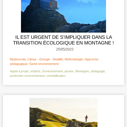
IL EST URGENT DE S’IMPLIQUER DANS LA
TRANSITION ÉCOLOGIQUE EN MONTAGNE !
25/05/2022
Biodiversité
,
Climat – Energie - Mobilité
,
Méthodologie / Approche
pédagogique
,
Santé-environnement
Appel à projet
,
enfants
,
Environnement
,
jeunes
,
Montagne
,
pédagogie
,
protection environnement
,
sensibilisation