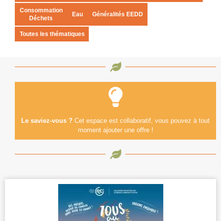
Consommation
Eau
Généralités EEDD
Déchets
Toutes les thématiques
Le saviez-vous ?
Cet espace est collaboratif, vous pouvez à tout
moment ajouter une offre !