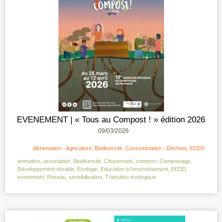
EVENEMENT | « Tous au Compost ! » édition 2026
09/03/2026
Alimentation - Agriculture
,
Biodiversité
,
Consommation - Déchets
,
EEDD
animation
,
association
,
Biodiversité
,
Citoyenneté
,
compost
,
Compostage
,
Développement durable
,
Ecologie
,
Education à l'environnement
,
EEDD
,
evenement
,
Réseau
,
sensibilisation
,
Transition écologique