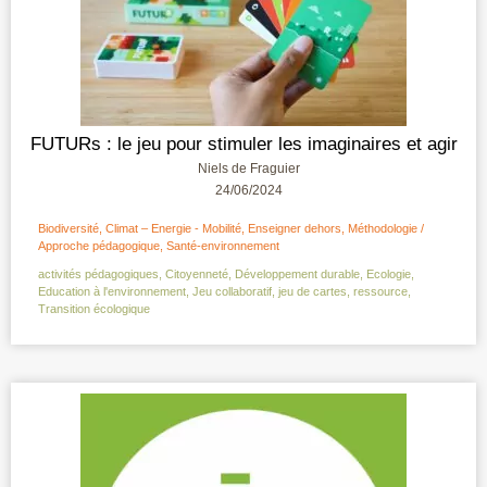
FUTURs : le jeu pour stimuler les imaginaires et agir
Niels de Fraguier
24/06/2024
Biodiversité
,
Climat – Energie - Mobilité
,
Enseigner dehors
,
Méthodologie /
Approche pédagogique
,
Santé-environnement
activités pédagogiques
,
Citoyenneté
,
Développement durable
,
Ecologie
,
Education à l'environnement
,
Jeu collaboratif
,
jeu de cartes
,
ressource
,
Transition écologique