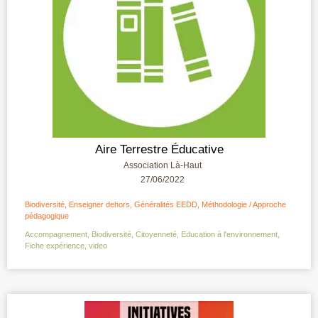
Aire Terrestre Éducative
Association Là-Haut
27/06/2022
Biodiversité
,
Enseigner dehors
,
Généralités EEDD
,
Méthodologie / Approche
pédagogique
Accompagnement
,
Biodiversité
,
Citoyenneté
,
Education à l'environnement
,
Fiche expérience
,
video