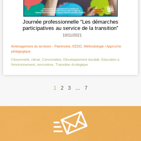
Journée professionnelle “Les démarches
participatives au service de la transition”
10/11/2021
Aménagement du territoire - Patrimoine
,
EEDD
,
Méthodologie / Approche
pédagogique
Citoyenneté
,
climat
,
Concertation
,
Développement durable
,
Education à
l'environnement
,
rencontres
,
Transition écologique
1
2
3
…
7