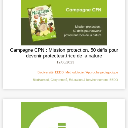
Campagne CPN : Mission protection, 50 défis pour
devenir protecteur.trice de la nature
12/06/2023
Biodiversité
,
EEDD
,
Méthodologie / Approche pédagogique
Biodiversité
,
Citoyenneté
,
Education à l'environnement
,
EEDD