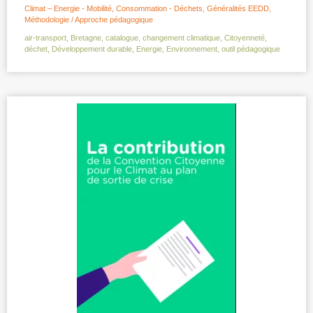
Climat – Energie - Mobilité
,
Consommation - Déchets
,
Généralités EEDD
,
Méthodologie / Approche pédagogique
air-transport
,
Bretagne
,
catalogue
,
changement climatique
,
Citoyenneté
,
déchet
,
Développement durable
,
Energie
,
Environnement
,
outil pédagogique