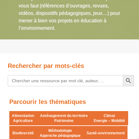
vous faut (références d’ouvrages, revues,
vidéos, dispositifs pédagogiques, jeux…) pour
mener à bien vos projets en éducation à
l’environnement.
Rechercher par mots-clés
Search Button
Search
for:
Parcourir les thématiques
Alimentation
Aménagement du territoire
Climat
Agriculture
Patrimoine
Energie – Mobilité
Méthodologie
Biodiversité
Santé-environnement
Approche pédagogique