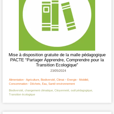
Mise à disposition gratuite de la malle pédagogique
PACTE “Partager Apprendre, Comprendre pour la
Transition Ecologique”
23/05/2024
Alimentation - Agriculture
,
Biodiversité
,
Climat – Energie - Mobilité
,
Consommation - Déchets
,
Eau
,
Santé-environnement
Biodiversité
,
changement climatique
,
Citoyenneté
,
outil pédagogique
,
Transition écologique