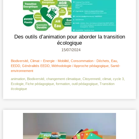
Des outils d’animation pour aborder la transition
écologique
15/07/2024
Biodiversité
,
Climat – Energie - Mobilité
,
Consommation - Déchets
,
Eau
,
EEDD
,
Généralités EEDD
,
Méthodologie / Approche pédagogique
,
Santé-
environnement
animation
,
Biodiversité
,
changement climatique
,
Citoyenneté
,
climat
,
cycle 3
,
Ecologie
,
Fiche pédagogique
,
formation
,
outil pédagogique
,
Transition
écologique