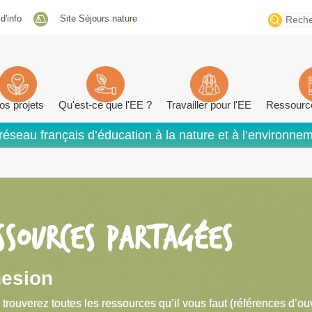
Search
 d'info
Site Séjours nature
for:
os projets
Qu'est-ce que l'EE ?
Travailler pour l'EE
Ressourc
réseau français d’éducation à la nature et à l’environne
SSOURCES PARTAGÉES
esion
 trouverez toutes les ressources qu’il vous faut (références d’ou