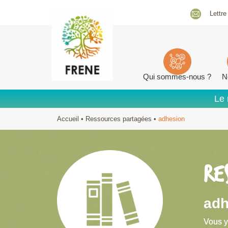
Lettre
Qui sommes-nous ?
N
Le 
Accueil
•
Ressources partagées
•
adhesion
RE
adh
Vous y