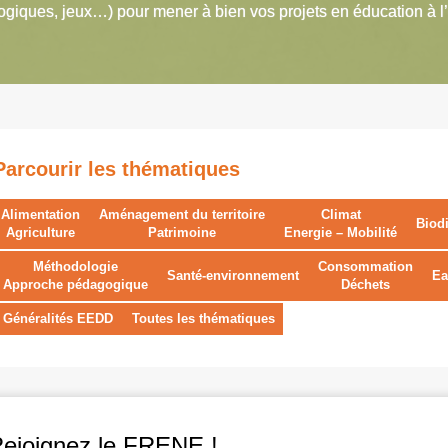
giques, jeux…) pour mener à bien vos projets en éducation à l
Parcourir les thématiques
Alimentation
Aménagement du territoire
Climat
Biodi
Agriculture
Patrimoine
Energie – Mobilité
Méthodologie
Consommation
Santé-environnement
Ea
Approche pédagogique
Déchets
Généralités EEDD
Toutes les thématiques
Rejoignez le FRENE !