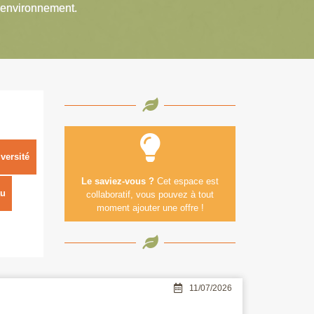
’environnement.
versité
Le saviez-vous ?
Cet espace est
u
collaboratif, vous pouvez à tout
moment ajouter une offre !
11/07/2026