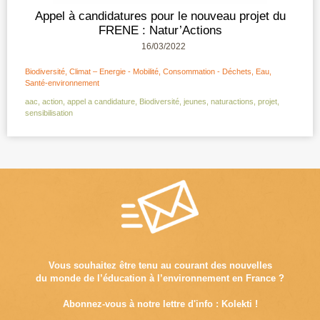
Appel à candidatures pour le nouveau projet du
FRENE : Natur’Actions
16/03/2022
Biodiversité
,
Climat – Energie - Mobilité
,
Consommation - Déchets
,
Eau
,
Santé-environnement
aac
,
action
,
appel a candidature
,
Biodiversité
,
jeunes
,
naturactions
,
projet
,
sensibilisation
Vous souhaitez être tenu au courant des nouvelles
du monde de l’éducation à l’environnement en France ?
Abonnez-vous à notre lettre d'info : Kolekti !