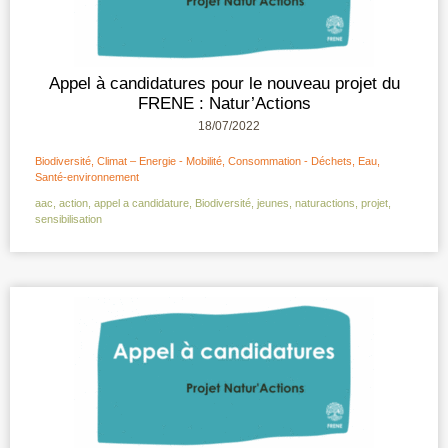
Appel à candidatures pour le nouveau projet du
FRENE : Natur’Actions
18/07/2022
Biodiversité
,
Climat – Energie - Mobilité
,
Consommation - Déchets
,
Eau
,
Santé-environnement
aac
,
action
,
appel a candidature
,
Biodiversité
,
jeunes
,
naturactions
,
projet
,
sensibilisation