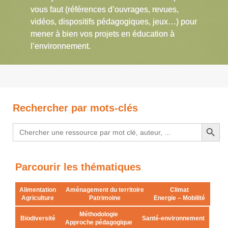
vous faut (références d’ouvrages, revues,
vidéos, dispositifs pédagogiques, jeux…) pour
mener à bien vos projets en éducation à
l’environnement.
Rechercher par mots-clés
Search Button
Search
for:
Parcourir les thématiques
Alimentation
Aménagement du territoire
Climat
Agriculture
Patrimoine
Energie – Mobilité
Méthodologie
Biodiversité
Santé-environnement
Approche pédagogique