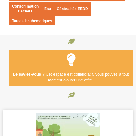
Consommation
Eau
Généralités EEDD
Déchets
Toutes les thématiques
Le saviez-vous ?
Cet espace est collaboratif, vous pouvez à tout
moment ajouter une offre !