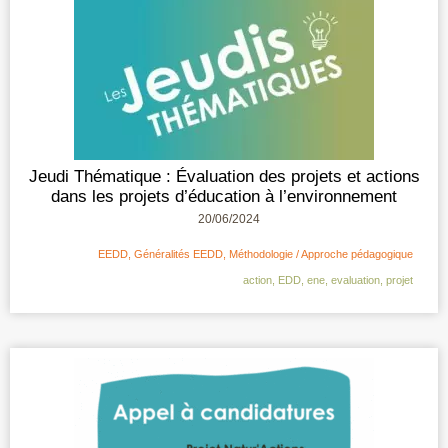
Jeudi Thématique : Évaluation des projets et actions
dans les projets d’éducation à l’environnement
20/06/2024
EEDD
,
Généralités EEDD
,
Méthodologie / Approche pédagogique
action
,
EDD
,
ene
,
evaluation
,
projet