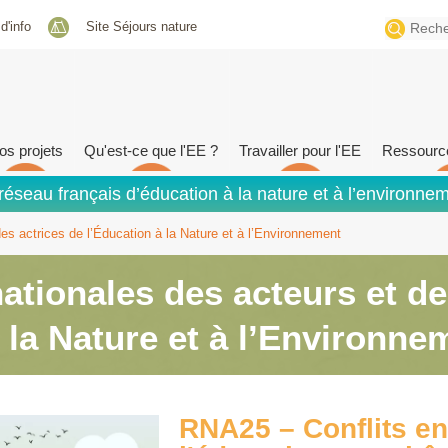
Search
 d'info
Site Séjours nature
for:
os projets
Qu'est-ce que l'EE ?
Travailler pour l'EE
Ressourc
réseau français d’éducation à la nature et à l’environne
es actrices de l’Éducation à la Nature et à l’Environnement
ationales des acteurs et de
 la Nature et à l’Environne
RNA25 – Conflits e