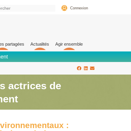
Connexion
es partagées
Actualités
Agir ensemble
ment
s actrices de
ment
nvironnementaux :