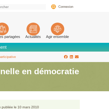
Connexion
es partagées
Actualités
Agir ensemble
ment
articipative
nnelle en démocratie
 publiée le
10 mars 2010