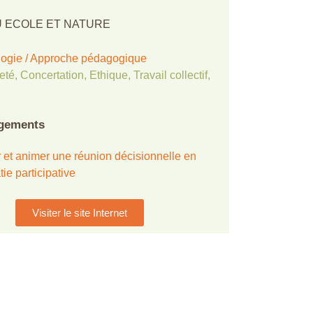
 ECOLE ET NATURE
ogie / Approche pédagogique
eté
,
Concertation
,
Ethique
,
Travail collectif
,
gements
 et animer une réunion décisionnelle en
ie participative
Visiter le site Internet