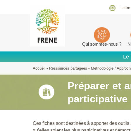
Lettre
Qui sommes-nous ?
N
Le 
Accueil
•
Ressources partagées
•
Méthodologie / Approc
Préparer et 
participative
Ces fiches sont destinées à apporter des outils
qu’elles soient les plus participatives et démocr