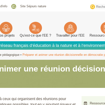
Search
 d'info
Site Séjours nature
for:
os projets
Qu'est-ce que l'EE ?
Travailler pour l'EE
Ressourc
réseau français d’éducation à la nature et à l’environne
he pédagogique
•
Préparer et animer une réunion décisionnelle en démocratie p
animer une réunion décisio
 à ceux qui organisent des réunions pour
Ressource
atiques possibles, tout en y ajoutant rigueur et