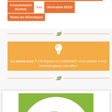
Consommation
Eau
Généralités EEDD
Déchets
Toutes les thématiques
Le saviez-vous ?
Cet espace est collaboratif, vous pouvez à tout
moment ajouter une offre !