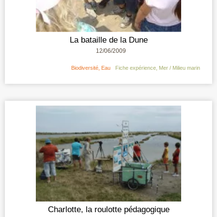
La bataille de la Dune
12/06/2009
Biodiversité
,
Eau
Fiche expérience
,
Mer / Milieu marin
Charlotte, la roulotte pédagogique