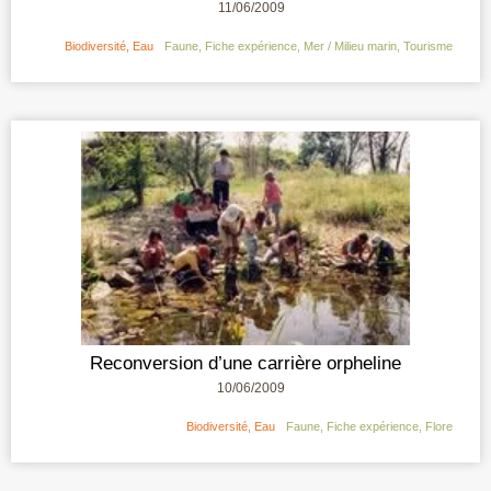
11/06/2009
Biodiversité
,
Eau
Faune
,
Fiche expérience
,
Mer / Milieu marin
,
Tourisme
Reconversion d’une carrière orpheline
10/06/2009
Biodiversité
,
Eau
Faune
,
Fiche expérience
,
Flore