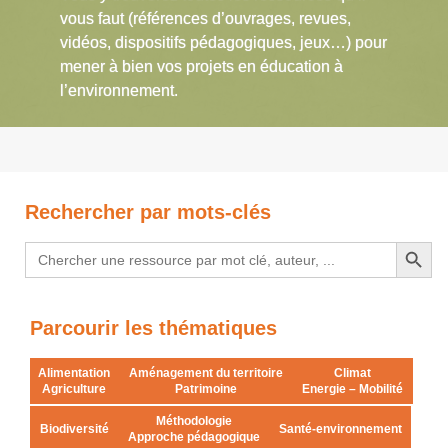
vous faut (références d’ouvrages, revues,
vidéos, dispositifs pédagogiques, jeux…) pour
mener à bien vos projets en éducation à
l’environnement.
Rechercher par mots-clés
Search Button
Search
for:
Parcourir les thématiques
Alimentation
Aménagement du territoire
Climat
Agriculture
Patrimoine
Energie – Mobilité
Méthodologie
Biodiversité
Santé-environnement
Approche pédagogique