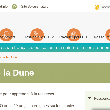
Search
 d'info
Site Séjours nature
for:
os projets
Qu'est-ce que l'EE ?
Travailler pour l'EE
Ressourc
réseau français d’éducation à la nature et à l’environne
le de la Dune
e la Dune
e pour apprendre à la respecter.
Ressource
 ont créé un jeu à énigmes sur les plantes