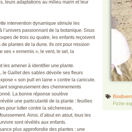
s, leurs adaptations au milieu marin et leur
tte intervention dynamique stimule les
e à l’univers passionnant de la botanique. Sous
roupes de trois ou quatre, les enfants reçoivent
de plantes de la dune. Ils ont pour mission
 ses « ennemis », le vent, le sel, la
t les amener à identifier une plante.
 le Gaillet des sables dévoile ses fleurs
expose « son pull en laine » contre la canicule.
untant soigneusement des cheminements
rdonné. La bonne réponse soulève
Biodivers
évèle une particularité de la plante : feuilles
Fiche ex
nes pour lutter contre la sécheresse,
ouissement. Ainsi, d’atout en atout, tous les
urvivre sont révélés aux enfants.
ssance plus approfondie des plantes : une