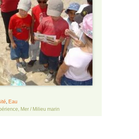
ité
,
Eau
périence
,
Mer / Milieu marin