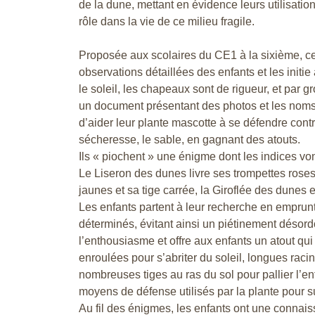
de la dune, mettant en évidence leurs utilisation
rôle dans la vie de ce milieu fragile.
Proposée aux scolaires du CE1 à la sixième, ce
observations détaillées des enfants et les initi
le soleil, les chapeaux sont de rigueur, et par g
un document présentant des photos et les noms 
d’aider leur plante mascotte à se défendre contre
sécheresse, le sable, en gagnant des atouts.
Ils « piochent » une énigme dont les indices von
Le Liseron des dunes livre ses trompettes roses,
jaunes et sa tige carrée, la Giroflée des dunes 
Les enfants partent à leur recherche en empr
déterminés, évitant ainsi un piétinement déso
l’enthousiasme et offre aux enfants un atout qui r
enroulées pour s’abriter du soleil, longues raci
nombreuses tiges au ras du sol pour pallier l’enf
moyens de défense utilisés par la plante pour s
Au fil des énigmes, les enfants ont une connai