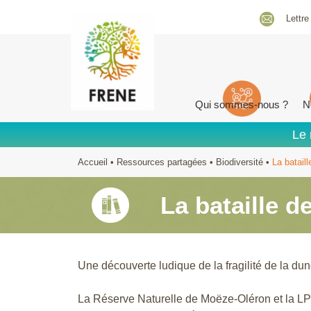
Lettre
Qui sommes-nous ?
N
Le 
Accueil
•
Ressources partagées
•
Biodiversité
•
La batail
La bataille d
Une découverte ludique de la fragilité de la dun
La Réserve Naturelle de Moëze-Oléron et la LPO