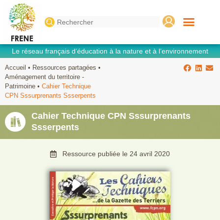
Search
for:
Le réseau français d’éducation à la nature et à l’environnement
Accueil
•
Ressources partagées
•
Aménagement du territoire -
Patrimoine
•
Cahier Technique
CPN Sssurprenants Ssserpents
Cahier Technique CPN Sssurprenants
Ssserpents
Ressource publiée le
24 avril 2020