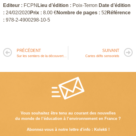
Editeur :
FCPN
Lieu d’édition :
Poix-Terron
Date d’édition
:
24/02/2020
Prix :
8.00 €
Nombre de pages :
52
Référence
:
978-2-4900298-10-5
PRÉCÉDENT
SUIVANT
Sur les sentiers de la découverte, une éducation au territoire
Cartes défis sensoriels
Vous souhaitez être tenu au courant des nouvelles
du monde de l’éducation à l’environnement en France ?
Abonnez-vous à notre lettre d'info : Kolekti !