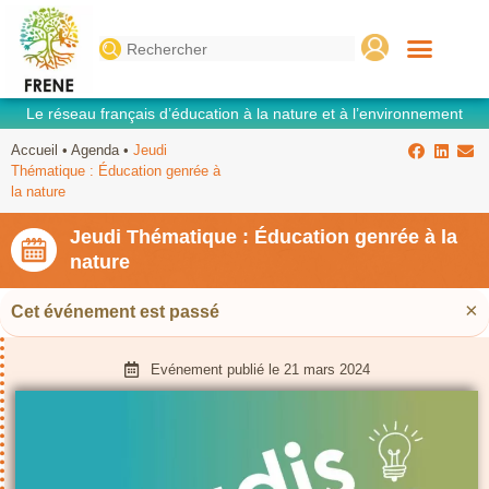
Search
for:
Le réseau français d’éducation à la nature et à l’environnement
Accueil
•
Agenda
•
Jeudi
Thématique : Éducation genrée à
la nature
Jeudi Thématique : Éducation genrée à la
nature
×
Cet événement est passé
Evénement publié le
21 mars 2024