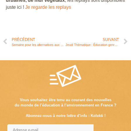
urbaines, de mur végétaux
, les replays sont disponibles
juste ici !
Je regarde les replays
PRÉCÉDENT
SUIVANT
Semaine pour les alternatives aux pesticides
Jeudi Thématique : Éducation genrée à la nature
Vous souhaitez être tenu au courant des nouvelles
du monde de l’éducation à l’environnement en France ?
Abonnez-vous à notre lettre d'info : Kolekti !