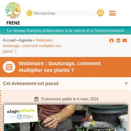
Search
for:
Le réseau français d’éducation à la nature et à l’environnement
Accueil
•
Agenda
•
Webinaire :
bouturage, comment multiplier ses
plants ?
Webinaire : bouturage, comment
multiplier ses plants ?
×
Cet événement est passé
Evénement publié le
6 mars 2024