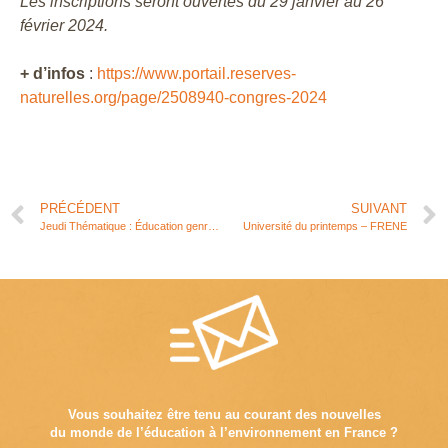
Les inscriptions seront ouvertes du 29 janvier au 26
février 2024.
+ d’infos
:
https://www.portail.reserves-
naturelles.org/page/2508940-congres-2024
PRÉCÉDENT
SUIVANT
Jeudi Thématique : Éducation genrée à la nature
Université du printemps – FRENE
Vous souhaitez être tenu au courant des nouvelles
du monde de l’éducation à l’environnement en France ?