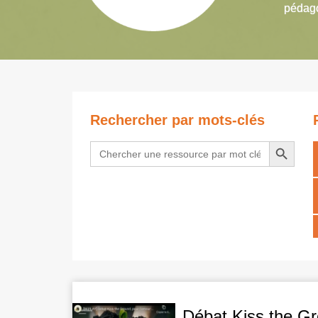
pédago
Rechercher par mots-clés
Search Button
Search
for:
Débat Kiss the Gr