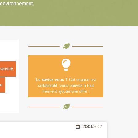
’environnement.
versité
Le saviez-vous ?
Cet espace est
u
collaboratif, vous pouvez à tout
moment ajouter une offre !
20/04/2022