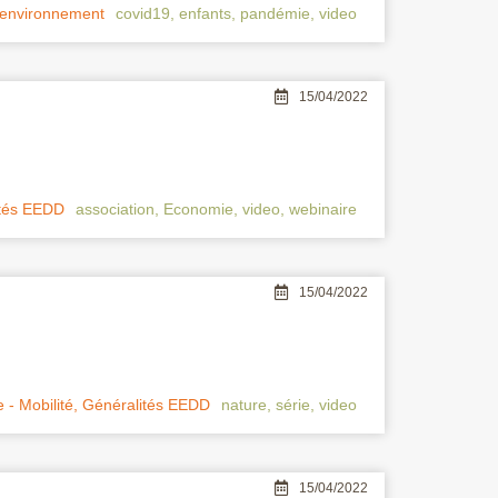
-environnement
covid19
,
enfants
,
pandémie
,
video
15/04/2022
ités EEDD
association
,
Economie
,
video
,
webinaire
15/04/2022
 - Mobilité
,
Généralités EEDD
nature
,
série
,
video
15/04/2022