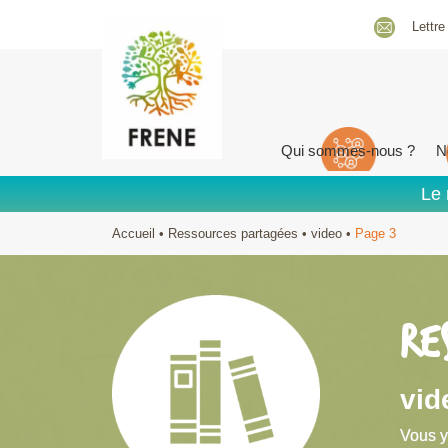
Lettre
Qui sommes-nous ?
N
Le 
Accueil
•
Ressources partagées
•
video
•
Page 3
RE
vid
Vous y