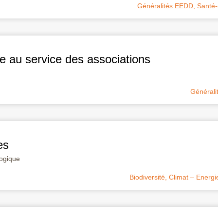
Généralités EEDD
,
Santé
re au service des associations
Général
es
logique
Biodiversité
,
Climat – Energie