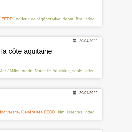
s EEDD
Agriculture régénérative
,
debat
,
film
,
video
20/04/2022
la côte aquitaine
Mer / Milieu marin
,
Nouvelle-Aquitaine
,
sable
,
video
20/04/2022
iodiversité
,
Généralités EEDD
film
,
insectes
,
video