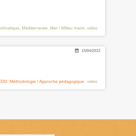
climatique
,
Méditerranée
,
Mer / Milieu marin
,
video
15/04/2022
EEDD
,
Méthodologie / Approche pédagogique
video