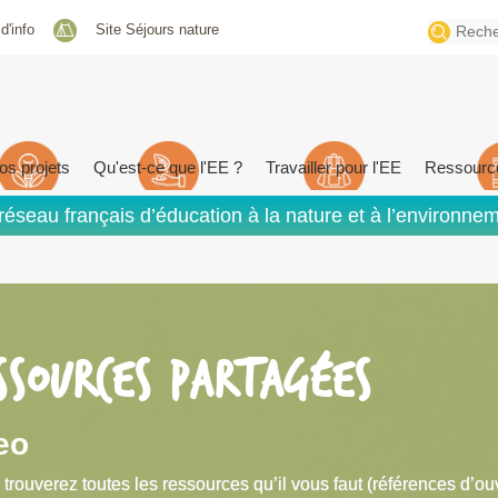
Search
 d'info
Site Séjours nature
for:
os projets
Qu'est-ce que l'EE ?
Travailler pour l'EE
Ressourc
réseau français d’éducation à la nature et à l’environne
SSOURCES PARTAGÉES
eo
 trouverez toutes les ressources qu’il vous faut (références d’ou