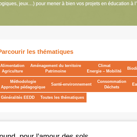
giques, jeux…) pour mener à bien vos projets en éducation à l
Parcourir les thématiques
Alimentation
Aménagement du territoire
Climat
Biodi
Agriculture
Patrimoine
Energie – Mobilité
Méthodologie
Consommation
Santé-environnement
Ea
Approche pédagogique
Déchets
Généralités EEDD
Toutes les thématiques
ound, pour l’amour des sols