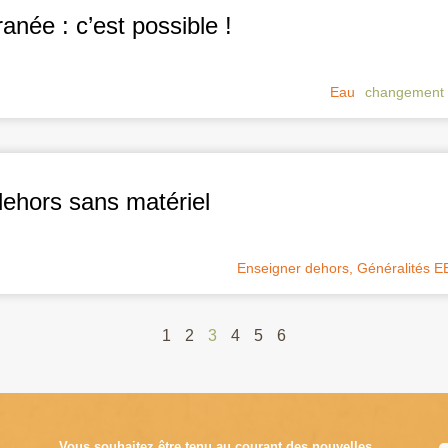
anée : c’est possible !
Eau
changement 
ehors sans matériel
Enseigner dehors
,
Généralités 
1
2
3
4
5
6
Vous souhaitez être tenu au courant des nouvelles