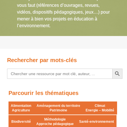
vous faut (références d’ouvrages, revues,
vidéos, dispositifs pédagogiques, jeux…) pour
mener à bien vos projets en éducation à
l’environnement.
Rechercher par mots-clés
Search Button
Search
for:
Parcourir les thématiques
Alimentation
Aménagement du territoire
Climat
Agriculture
Patrimoine
Energie – Mobilité
Méthodologie
Biodiversité
Santé-environnement
Approche pédagogique