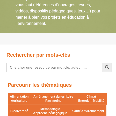
vous faut (références d’ouvrages, revues,
vidéos, dispositifs pédagogiques, jeux…) pour
mener à bien vos projets en éducation à
l’environnement.
Rechercher par mots-clés
Search Button
Search
for:
Parcourir les thématiques
Alimentation
Aménagement du territoire
Climat
Agriculture
Patrimoine
Energie – Mobilité
Méthodologie
Biodiversité
Santé-environnement
Approche pédagogique