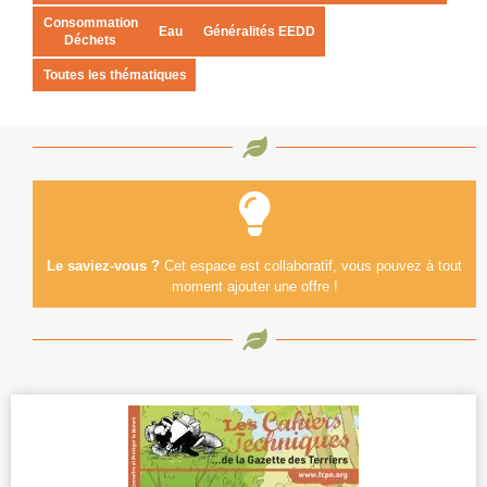
Consommation
Eau
Généralités EEDD
Déchets
Toutes les thématiques
Le saviez-vous ?
Cet espace est collaboratif, vous pouvez à tout
moment ajouter une offre !