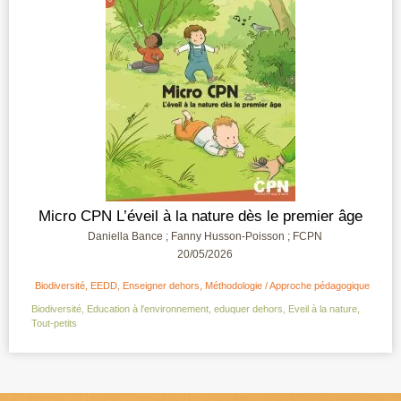
Micro CPN L’éveil à la nature dès le premier âge
Daniella Bance ; Fanny Husson-Poisson ; FCPN
20/05/2026
Biodiversité
,
EEDD
,
Enseigner dehors
,
Méthodologie / Approche pédagogique
Biodiversité
,
Education à l'environnement
,
eduquer dehors
,
Eveil à la nature
,
Tout-petits