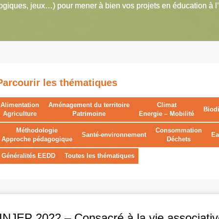
giques, jeux…) pour mener à bien vos projets en éducation à l
Parcourir les thématiques
Alimentation
Aménagement du territoire
Climat
Biodi
Agriculture
Patrimoine
Energie – Mobilité
Méthodologie
Consommation
Santé-environnement
Ea
Approche pédagogique
Déchets
Généralités EEDD
Toutes les thématiques
’INJEP 2022 – Consacré à la vie associative