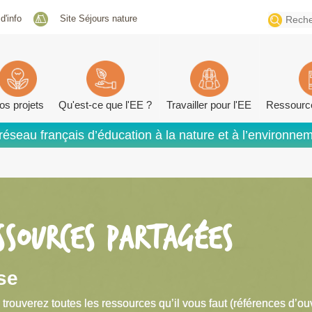
Search
 d'info
Site Séjours nature
for:
os projets
Qu'est-ce que l'EE ?
Travailler pour l'EE
Ressourc
réseau français d’éducation à la nature et à l’environne
SSOURCES PARTAGÉES
se
 trouverez toutes les ressources qu’il vous faut (références d’ou