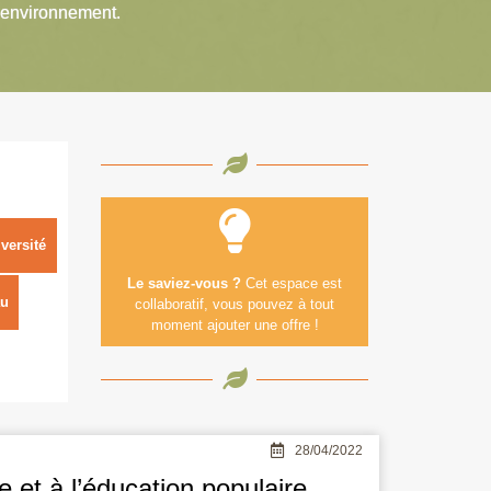
’environnement.
versité
Le saviez-vous ?
Cet espace est
u
collaboratif, vous pouvez à tout
moment ajouter une offre !
28/04/2022
 et à l’éducation populaire