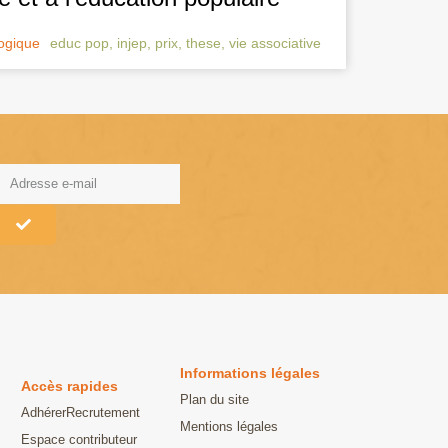
ogique
educ pop
,
injep
,
prix
,
these
,
vie associative
lternative:
Informations légales
Accès rapides
Plan du site
Adhérer
Recrutement
Mentions légales
Espace contributeur