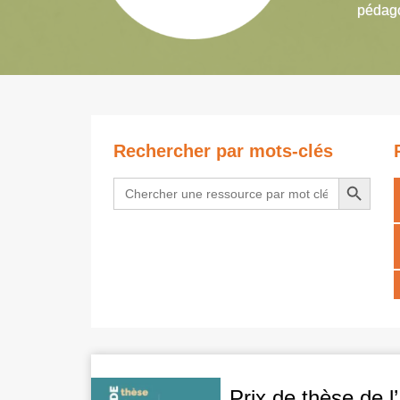
pédago
Rechercher par mots-clés
Search Button
Search
for:
Prix de thèse de l