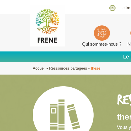
Lettre
Qui sommes-nous ?
N
Le 
Accueil
•
Ressources partagées
•
these
RE
the
Vous y