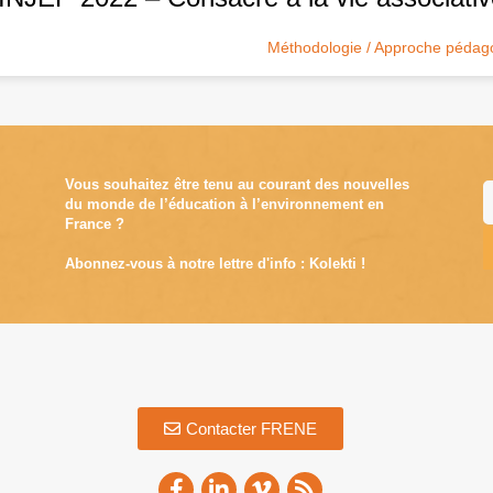
Méthodologie / Approche pédag
Vous souhaitez être tenu au courant des nouvelles
du monde de l’éducation à l’environnement en
France ?
Abonnez-vous à notre lettre d'info : Kolekti !
A
Contacter FRENE