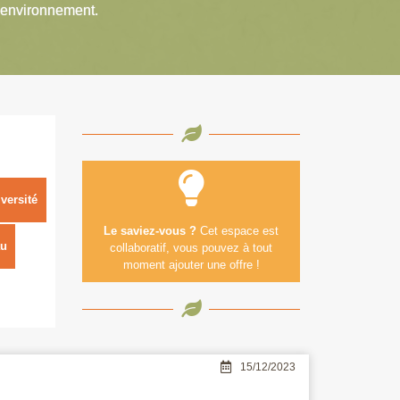
’environnement.
versité
Le saviez-vous ?
Cet espace est
u
collaboratif, vous pouvez à tout
moment ajouter une offre !
15/12/2023