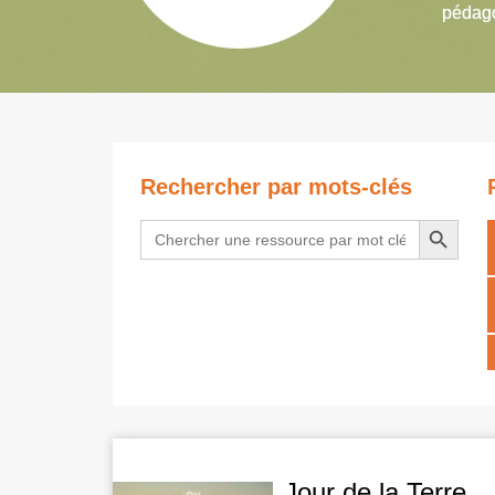
pédago
Rechercher par mots-clés
Search Button
Search
for:
Jour de la Terre