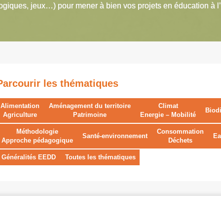
giques, jeux…) pour mener à bien vos projets en éducation à l
Parcourir les thématiques
Alimentation
Aménagement du territoire
Climat
Biodi
Agriculture
Patrimoine
Energie – Mobilité
Méthodologie
Consommation
Santé-environnement
Ea
Approche pédagogique
Déchets
Généralités EEDD
Toutes les thématiques