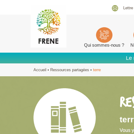
Lettre
Qui sommes-nous ?
N
Le 
Accueil
•
Ressources partagées
•
terre
RE
ter
Vous y