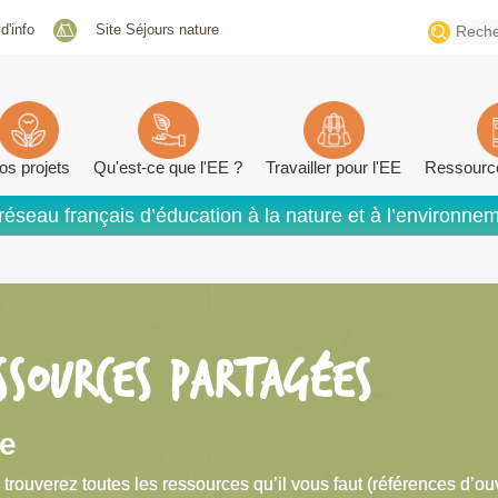
Search
 d'info
Site Séjours nature
for:
os projets
Qu'est-ce que l'EE ?
Travailler pour l'EE
Ressourc
réseau français d’éducation à la nature et à l’environne
SSOURCES PARTAGÉES
re
 trouverez toutes les ressources qu’il vous faut (références d’ou