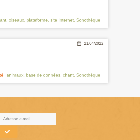
ant
,
oiseaux
,
plateforme
,
site Internet
,
Sonothèque
21/04/2022
té
animaux
,
base de données
,
chant
,
Sonothèque