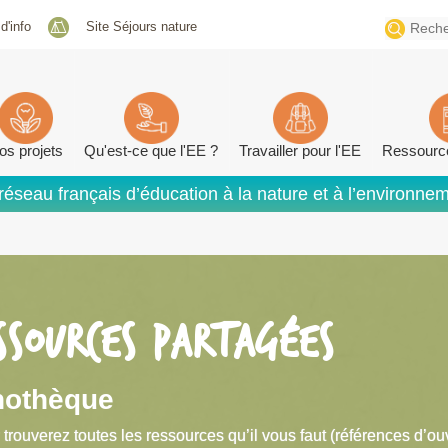
Search
 d'info
Site Séjours nature
for:
os projets
Qu'est-ce que l'EE ?
Travailler pour l'EE
Ressourc
réseau français d’éducation à la nature et à l’environne
SSOURCES PARTAGÉES
nothèque
 trouverez toutes les ressources qu’il vous faut (références d’ou