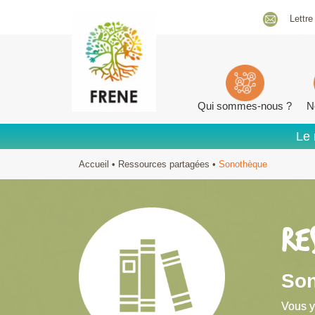
Lettre
Qui sommes-nous ?
N
Le 
Accueil
•
Ressources partagées
•
Sonothèque
RE
So
Vous y