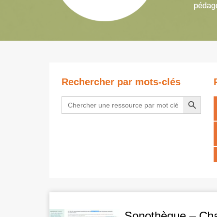
pédago
Rechercher par mots-clés
Search Button
Search
for:
Sonothèque – Cha