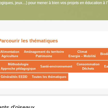
giques, jeux…) pour mener à bien vos projets en éducation à l
Parcourir les thématiques
Alimentation
Aménagement du territoire
Climat
Biodi
Agriculture
Patrimoine
Energie – Mobilité
Méthodologie
Consommation
Santé-environnement
Ea
Approche pédagogique
Déchets
Généralités EEDD
Toutes les thématiques
nts d’oiseaux