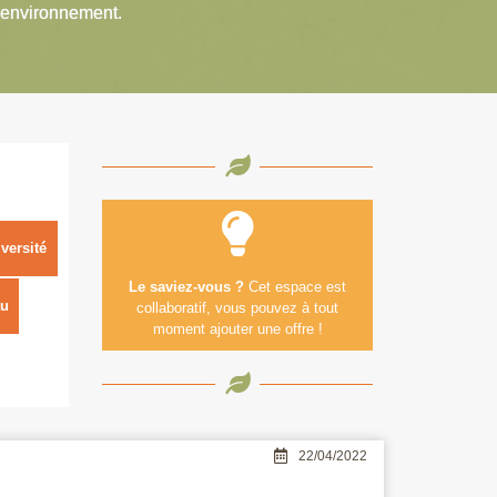
’environnement.
versité
Le saviez-vous ?
Cet espace est
u
collaboratif, vous pouvez à tout
moment ajouter une offre !
22/04/2022