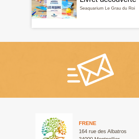
Seaquarium Le Grau du Roi
FRENE
164 rue des Albatros