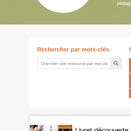
pédago
Rechercher par mots-clés
Search Button
Search
for:
Livret découverte 