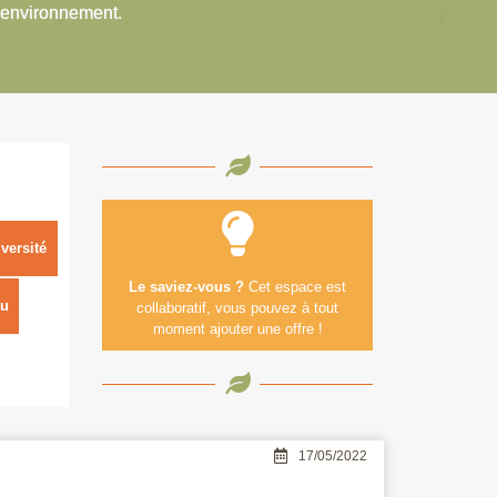
’environnement.
versité
Le saviez-vous ?
Cet espace est
u
collaboratif, vous pouvez à tout
moment ajouter une offre !
17/05/2022