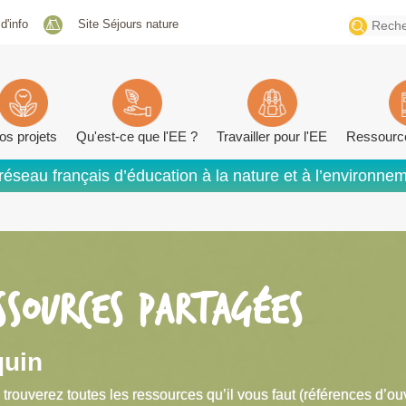
Search
 d'info
Site Séjours nature
for:
os projets
Qu'est-ce que l'EE ?
Travailler pour l'EE
Ressourc
réseau français d’éducation à la nature et à l’environne
SSOURCES PARTAGÉES
uin
 trouverez toutes les ressources qu’il vous faut (références d’ou