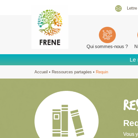
Lettre
Qui sommes-nous ?
N
Le 
Accueil
•
Ressources partagées
•
Requin
RE
Req
Vous y