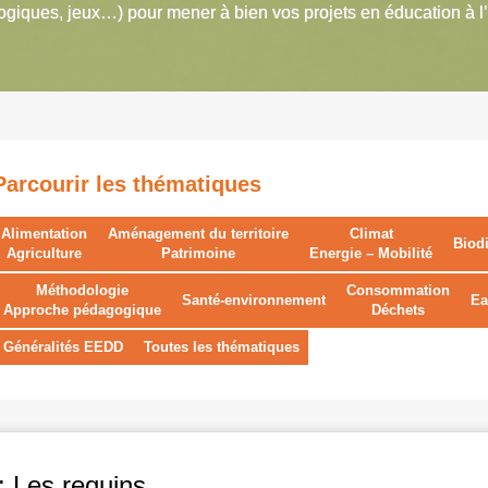
giques, jeux…) pour mener à bien vos projets en éducation à l
Parcourir les thématiques
Alimentation
Aménagement du territoire
Climat
Biodi
Agriculture
Patrimoine
Energie – Mobilité
Méthodologie
Consommation
Santé-environnement
Ea
Approche pédagogique
Déchets
Généralités EEDD
Toutes les thématiques
: Les requins