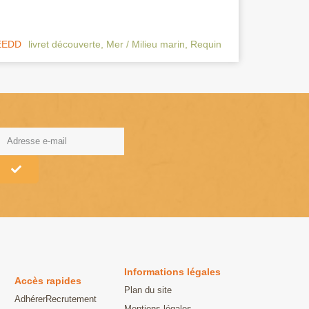
 EEDD
livret découverte
,
Mer / Milieu marin
,
Requin
lternative:
Informations légales
Accès rapides
Plan du site
Adhérer
Recrutement
Mentions légales