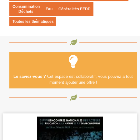
Consommation
Eau
Généralités EEDD
Déchets
Toutes les thématiques
Le saviez-vous ?
Cet espace est collaboratif, vous pouvez à tout
moment ajouter une offre !