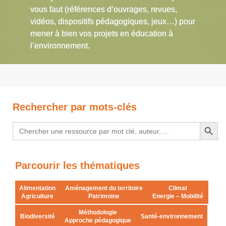
vous faut (références d’ouvrages, revues,
vidéos, dispositifs pédagogiques, jeux…) pour
mener à bien vos projets en éducation à
l’environnement.
Rechercher par mots-clés
Search Button
Search
for:
Parcourir les thématiques
Alimentation
Aménagement du territoire
Climat
Agriculture
Patrimoine
Energie – Mobilité
Méthodologie
Biodiversité
Santé-environnement
Approche pédagogique