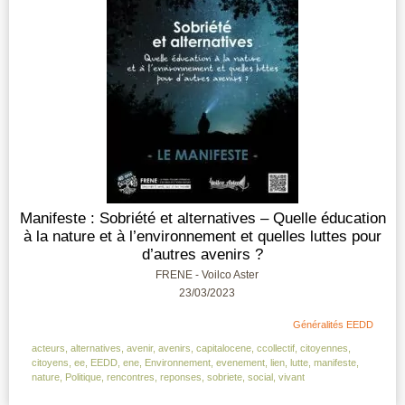
Manifeste : Sobriété et alternatives – Quelle éducation
à la nature et à l’environnement et quelles luttes pour
d’autres avenirs ?
FRENE - Voilco Aster
23/03/2023
Généralités EEDD
acteurs
,
alternatives
,
avenir
,
avenirs
,
capitalocene
,
ccollectif
,
citoyennes
,
citoyens
,
ee
,
EEDD
,
ene
,
Environnement
,
evenement
,
lien
,
lutte
,
manifeste
,
nature
,
Politique
,
rencontres
,
reponses
,
sobriete
,
social
,
vivant