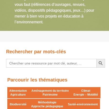
vous faut (références d’ouvrages, revues,
vidéos, dispositifs pédagogiques, jeux…) pour
mener à bien vos projets en éducation à
l’environnement.
Rechercher par mots-clés
Search Button
Search
for:
Parcourir les thématiques
Alimentation
Aménagement du territoire
Climat
Agriculture
Patrimoine
Energie – Mobilité
Méthodologie
Biodiversité
Santé-environnement
Approche pédagogique