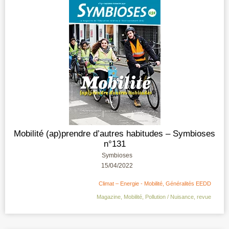
Mobilité (ap)prendre d’autres habitudes – Symbioses
n°131
Symbioses
15/04/2022
Climat – Energie - Mobilité
,
Généralités EEDD
Magazine
,
Mobilité
,
Pollution / Nuisance
,
revue