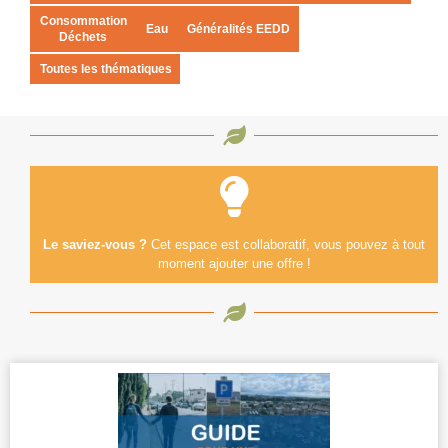
Consommation
Eau
Généralités EEDD
Déchets
Toutes les thématiques
Le saviez-vous ?
Cet espace est collaboratif, vous pouvez à tout
moment ajouter une offre !