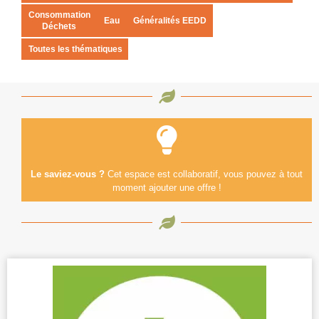
Consommation
Eau
Généralités EEDD
Déchets
Toutes les thématiques
Le saviez-vous ?
Cet espace est collaboratif, vous pouvez à tout
moment ajouter une offre !