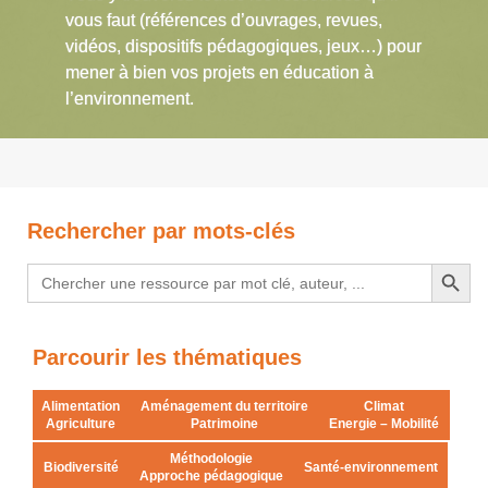
vous faut (références d’ouvrages, revues,
vidéos, dispositifs pédagogiques, jeux…) pour
mener à bien vos projets en éducation à
l’environnement.
Rechercher par mots-clés
Search Button
Search
for:
Parcourir les thématiques
Alimentation
Aménagement du territoire
Climat
Agriculture
Patrimoine
Energie – Mobilité
Méthodologie
Biodiversité
Santé-environnement
Approche pédagogique