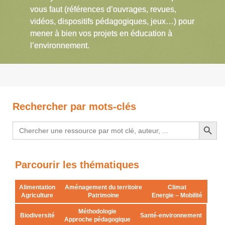
vous faut (références d’ouvrages, revues,
vidéos, dispositifs pédagogiques, jeux…) pour
mener à bien vos projets en éducation à
l’environnement.
Rechercher par mots-clés
Search Button
Search
for:
Parcourir les thématiques
Alimentation
Aménagement du territoire
Climat
Agriculture
Patrimoine
Energie – Mobilité
Méthodologie
Biodiversité
Santé-environnement
Approche pédagogique