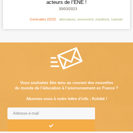
acteurs de l’ENE !
30/03/2023
Généralités EEDD
alternatives
,
enevement
,
manifeste
,
sobriete
Vous souhaitez être tenu au courant des nouvelles
du monde de l’éducation à l’environnement en France ?
Abonnez-vous à notre lettre d'info : Kolekti !