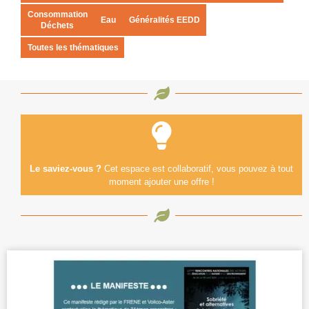
Consommation
Eau
Généralités EEDD
Déchets
Toutes les thématiques
Le saviez-vous ?
Cet espace est collaboratif, vous pouvez à tout
moment ajouter une offre !