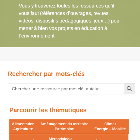
Vous y trouverez toutes les ressources qu’il
vous faut (références d’ouvrages, revues,
vidéos, dispositifs pédagogiques, jeux…) pour
mener à bien vos projets en éducation à
l’environnement.
Rechercher par mots-clés
Search Button
Search
for:
Parcourir les thématiques
Alimentation
Aménagement du territoire
Climat
Agriculture
Patrimoine
Energie – Mobilité
Méthodologie