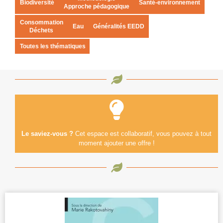
Biodiversité
Santé-environnement
Approche pédagogique
Consommation
Eau
Généralités EEDD
Déchets
Toutes les thématiques
Le saviez-vous ?
Cet espace est collaboratif, vous pouvez à tout
moment ajouter une offre !