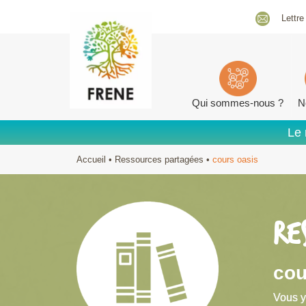
Lettre
Qui sommes-nous ?
N
Le 
Accueil
•
Ressources partagées
•
cours oasis
RE
cou
Vous y