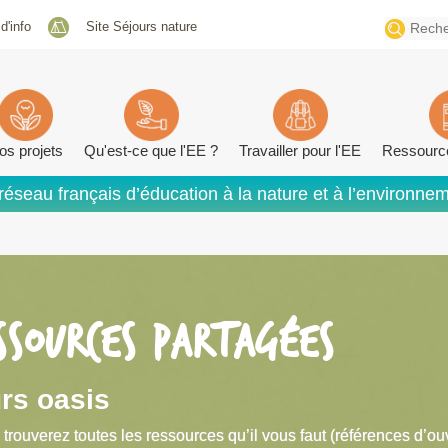
Search
 d'info
Site Séjours nature
for:
os projets
Qu'est-ce que l'EE ?
Travailler pour l'EE
Ressourc
réseau français d’éducation à la nature et à l’environne
SSOURCES PARTAGÉES
rs oasis
 trouverez toutes les ressources qu’il vous faut (références d’ou