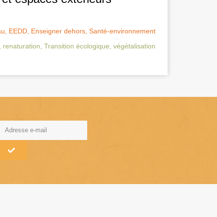
au
,
EEDD
,
Enseigner dehors
,
Santé-environnement
,
renaturation
,
Transition écologique
,
végétalisation
lternative: