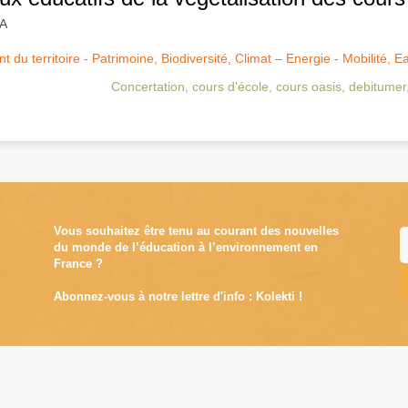
RA
du territoire - Patrimoine
,
Biodiversité
,
Climat – Energie - Mobilité
,
E
Concertation
,
cours d'école
,
cours oasis
,
debitumer
Vous souhaitez être tenu au courant des nouvelles
du monde de l’éducation à l’environnement en
France ?
Abonnez-vous à notre lettre d'info : Kolekti !
A