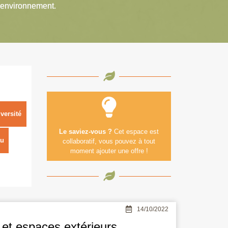
’environnement.
versité
Le saviez-vous ?
Cet espace est
u
collaboratif, vous pouvez à tout
moment ajouter une offre !
14/10/2022
 et espaces extérieurs