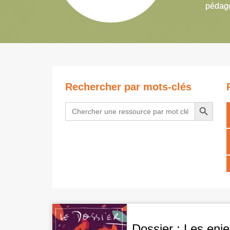
pédago
Rechercher par mots-clés
Search Button
Search
for:
Dossier : Les enje