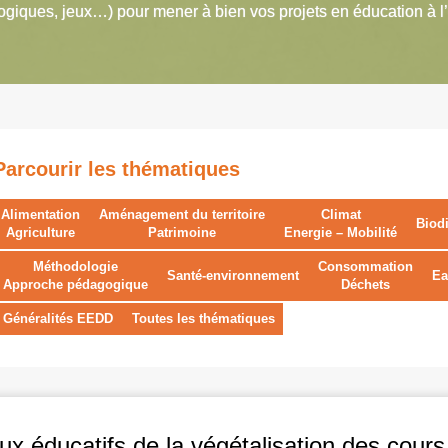
giques, jeux…) pour mener à bien vos projets en éducation à l
Parcourir les thématiques
Alimentation
Aménagement du territoire
Climat
Biodi
Agriculture
Patrimoine
Energie – Mobilité
Méthodologie
Consommation
Santé-environnement
Ea
Approche pédagogique
Déchets
Généralités EEDD
Toutes les thématiques
ux éducatifs de la végétalisation des cours