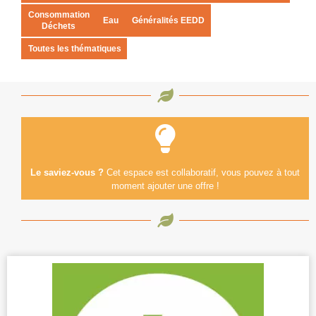
Consommation
Eau
Généralités EEDD
Déchets
Toutes les thématiques
Le saviez-vous ?
Cet espace est collaboratif, vous pouvez à tout
moment ajouter une offre !