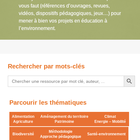
vous faut (références d’ouvrages, revues,
vidéos, dispositifs pédagogiques, jeux…) pour
mener à bien vos projets en éducation à
l’environnement.
Rechercher par mots-clés
Search Button
Search
for:
Parcourir les thématiques
Alimentation
Aménagement du territoire
Climat
Agriculture
Patrimoine
Energie – Mobilité
Méthodologie
Biodiversité
Santé-environnement
Approche pédagogique