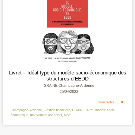
Livret – Idéal type du modèle socio-économique des
structures d’EEDD
GRAINE Champagne-Ardenne
25/04/2022
Généralités EEDD
Champagne-Ardenne
,
Gestion financière
,
GRAINE
,
livret
,
modèle socio-
économique
,
mouvement associatif
,
MSE