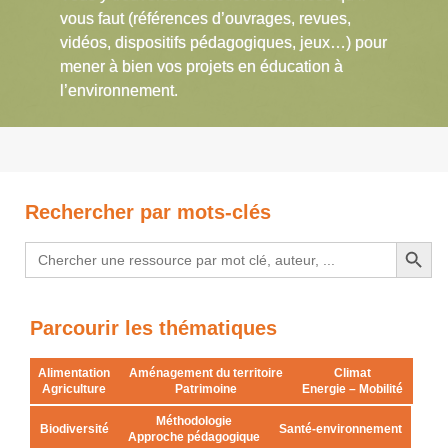
vous faut (références d’ouvrages, revues,
vidéos, dispositifs pédagogiques, jeux…) pour
mener à bien vos projets en éducation à
l’environnement.
Rechercher par mots-clés
Search Button
Search
for:
Parcourir les thématiques
Alimentation
Aménagement du territoire
Climat
Agriculture
Patrimoine
Energie – Mobilité
Méthodologie
Biodiversité
Santé-environnement
Approche pédagogique