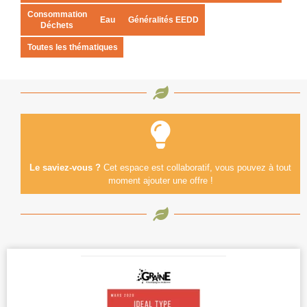
Consommation
Eau
Généralités EEDD
Déchets
Toutes les thématiques
Le saviez-vous ?
Cet espace est collaboratif, vous pouvez à tout
moment ajouter une offre !