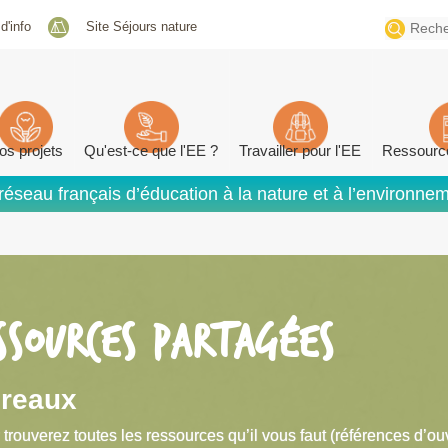
Search
 d'info
Site Séjours nature
for:
os projets
Qu'est-ce que l'EE ?
Travailler pour l'EE
Ressourc
réseau français d’éducation à la nature et à l’environne
SSOURCES PARTAGÉES
ireaux
 trouverez toutes les ressources qu’il vous faut (références d’ou