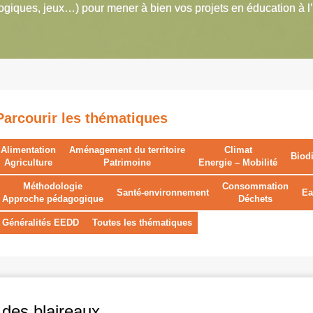
giques, jeux…) pour mener à bien vos projets en éducation à l
Parcourir les thématiques
Alimentation
Aménagement du territoire
Climat
Biodi
Agriculture
Patrimoine
Energie – Mobilité
Méthodologie
Consommation
Santé-environnement
Ea
Approche pédagogique
Déchets
Généralités EEDD
Toutes les thématiques
des blaireaux