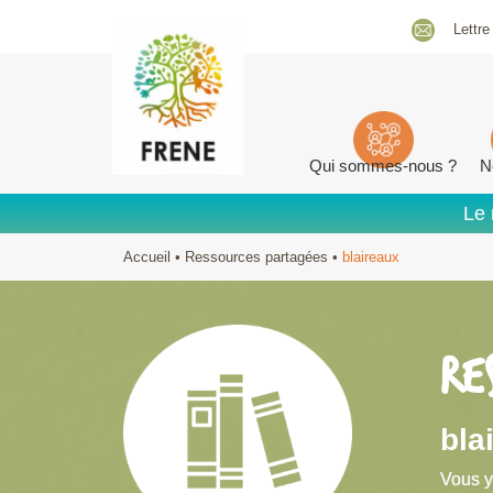
Lettre
Qui sommes-nous ?
N
Le 
Accueil
•
Ressources partagées
•
blaireaux
RE
bla
Vous y