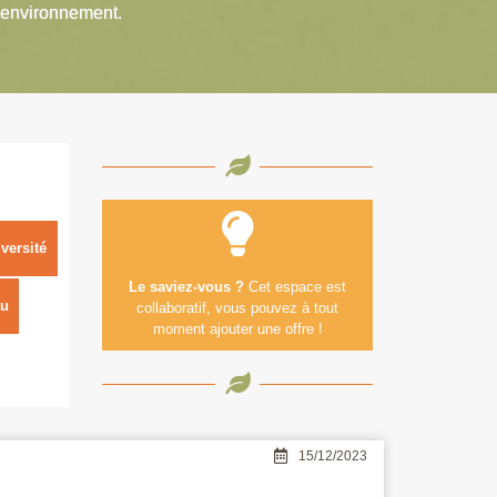
’environnement.
versité
Le saviez-vous ?
Cet espace est
u
collaboratif, vous pouvez à tout
moment ajouter une offre !
15/12/2023