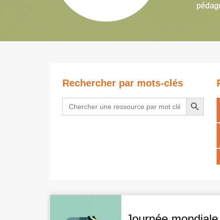
pédago
Rechercher par mots-clés
Search Button
Search
for:
Journée mondiale 