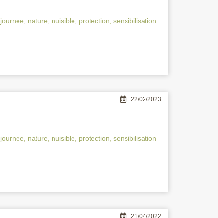
,
journee
,
nature
,
nuisible
,
protection
,
sensibilisation
22/02/2023
,
journee
,
nature
,
nuisible
,
protection
,
sensibilisation
21/04/2022