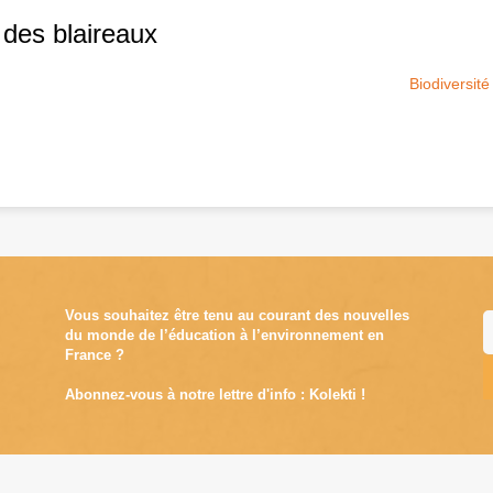
des blaireaux
Biodiversité
Vous souhaitez être tenu au courant des nouvelles
du monde de l’éducation à l’environnement en
France ?
Abonnez-vous à notre lettre d'info : Kolekti !
A