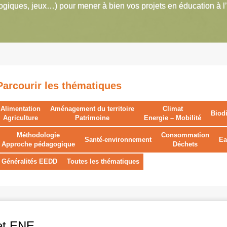
giques, jeux…) pour mener à bien vos projets en éducation à l
Parcourir les thématiques
Alimentation
Aménagement du territoire
Climat
Biodi
Agriculture
Patrimoine
Energie – Mobilité
Méthodologie
Consommation
Santé-environnement
Ea
Approche pédagogique
Déchets
Généralités EEDD
Toutes les thématiques
jet ENE