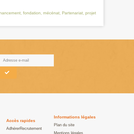
inancement
,
fondation
,
mécénat
,
Partenariat
,
projet
lternative:
Informations légales
Accès rapides
Plan du site
Adhérer
Recrutement
Mentions légales