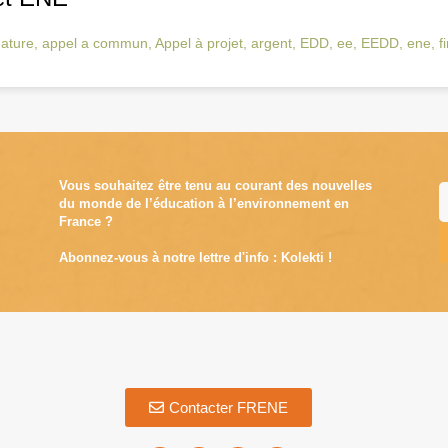
dature
,
appel a commun
,
Appel à projet
,
argent
,
EDD
,
ee
,
EEDD
,
ene
,
f
Vous souhaitez être tenu au courant des nouvelles
du monde de l’éducation à l’environnement en
France ?
Abonnez-vous à notre lettre d'info : Kolekti !
A
Contacter FRENE