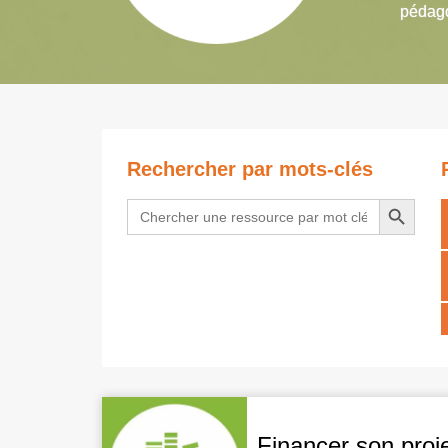
pédago
Rechercher par mots-clés
Search Button
Search
for:
Financer son pro