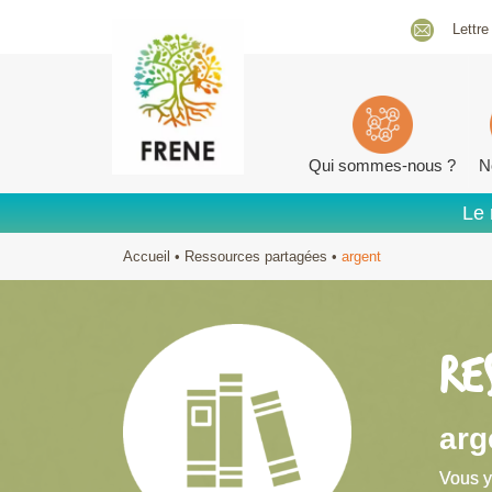
Lettre
Qui sommes-nous ?
N
Le 
Accueil
•
Ressources partagées
•
argent
RE
arg
Vous y