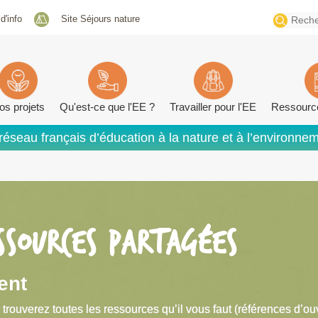
Search
 d'info
Site Séjours nature
for:
os projets
Qu'est-ce que l'EE ?
Travailler pour l'EE
Ressourc
réseau français d’éducation à la nature et à l’environne
SSOURCES PARTAGÉES
ent
 trouverez toutes les ressources qu’il vous faut (références d’ou