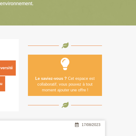
’environnement.
versité
Le saviez-vous ?
Cet espace est
u
collaboratif, vous pouvez à tout
moment ajouter une offre !
17/08/2023