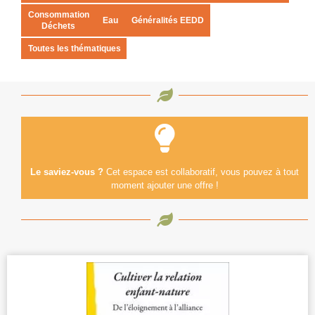
Consommation
Eau
Généralités EEDD
Déchets
Toutes les thématiques
Le saviez-vous ?
Cet espace est collaboratif, vous pouvez à tout
moment ajouter une offre !