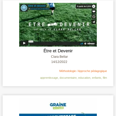
Être et Devenir
Clara Bellar
14/12/2022
Méthodologie / Approche pédagogique
apprentissage
,
documentaire
,
education
,
enfants
,
film