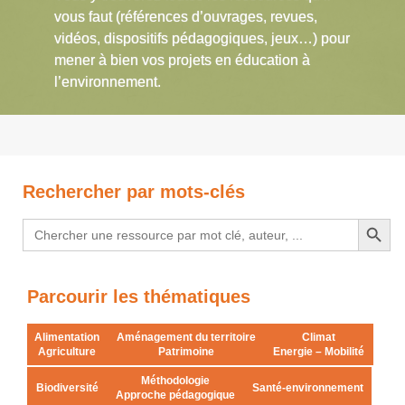
vous faut (références d’ouvrages, revues,
vidéos, dispositifs pédagogiques, jeux…) pour
mener à bien vos projets en éducation à
l’environnement.
Rechercher par mots-clés
Search Button
Search
for:
Parcourir les thématiques
Alimentation
Aménagement du territoire
Climat
Agriculture
Patrimoine
Energie – Mobilité
Méthodologie
Biodiversité
Santé-environnement
Approche pédagogique