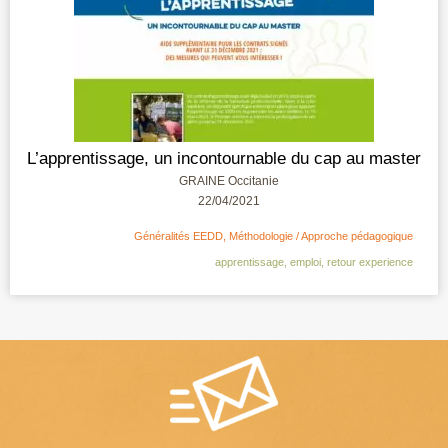
L’apprentissage, un incontournable du cap au master
GRAINE Occitanie
22/04/2021
Généralités EEDD
,
Méthodologie / Approche pédagogique
apprentissage
,
emploi
,
retour experience