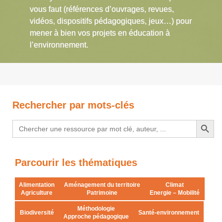
vous faut (références d’ouvrages, revues,
vidéos, dispositifs pédagogiques, jeux…) pour
mener à bien vos projets en éducation à
l’environnement.
Rechercher par mots-clés
Search Button
Search
for:
Parcourir les thématiques
Alimentation
Aménagement du territoire
Climat
Agriculture
Patrimoine
Energie – Mobilité
Méthodologie
Biodiversité
Santé-environnement
Approche pédagogique